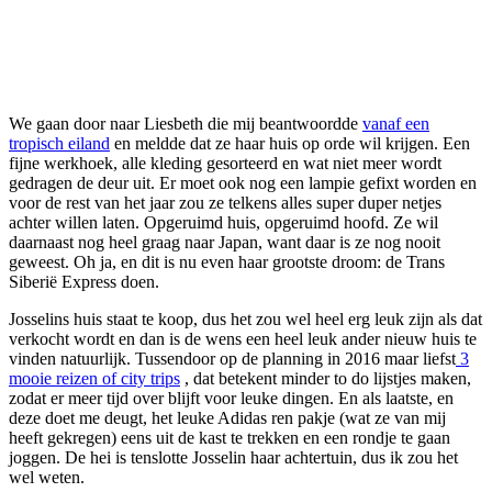
We gaan door naar Liesbeth die mij beantwoordde
vanaf een
tropisch eiland
en meldde dat ze haar huis op orde wil krijgen. Een
fijne werkhoek, alle kleding gesorteerd en wat niet meer wordt
gedragen de deur uit. Er moet ook nog een lampie gefixt worden en
voor de rest van het jaar zou ze telkens alles super duper netjes
achter willen laten. Opgeruimd huis, opgeruimd hoofd. Ze wil
daarnaast nog heel graag naar Japan, want daar is ze nog nooit
geweest. Oh ja, en dit is nu even haar grootste droom: de Trans
Siberië Express doen.
Josselins huis staat te koop, dus het zou wel heel erg leuk zijn als dat
verkocht wordt en dan is de wens een heel leuk ander nieuw huis te
vinden natuurlijk. Tussendoor op de planning in 2016 maar liefst
3
mooie reizen of city trips
, dat betekent minder to do lijstjes maken,
zodat er meer tijd over blijft voor leuke dingen. En als laatste, en
deze doet me deugt, het leuke Adidas ren pakje (wat ze van mij
heeft gekregen) eens uit de kast te trekken en een rondje te gaan
joggen. De hei is tenslotte Josselin haar achtertuin, dus ik zou het
wel weten.