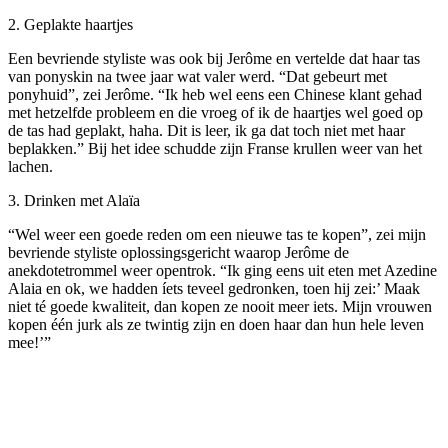
2. Geplakte haartjes
Een bevriende styliste was ook bij Jerôme en vertelde dat haar tas
van ponyskin na twee jaar wat valer werd. “Dat gebeurt met
ponyhuid”, zei Jerôme. “Ik heb wel eens een Chinese klant gehad
met hetzelfde probleem en die vroeg of ik de haartjes wel goed op
de tas had geplakt, haha. Dit is leer, ik ga dat toch niet met haar
beplakken.” Bij het idee schudde zijn Franse krullen weer van het
lachen.
3. Drinken met Alaïa
“Wel weer een goede reden om een nieuwe tas te kopen”, zei mijn
bevriende styliste oplossingsgericht waarop Jerôme de
anekdotetrommel weer opentrok. “Ik ging eens uit eten met Azedine
Alaia en ok, we hadden íets teveel gedronken, toen hij zei:’ Maak
niet té goede kwaliteit, dan kopen ze nooit meer iets. Mijn vrouwen
kopen één jurk als ze twintig zijn en doen haar dan hun hele leven
mee!’”