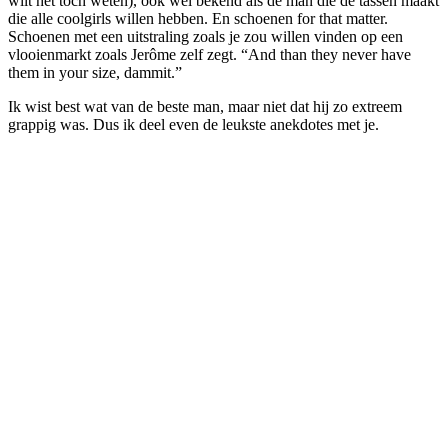
wilt het toch weten), ook wel bekend als de man die de tassen maakt
die alle coolgirls willen hebben. En schoenen for that matter.
Schoenen met een uitstraling zoals je zou willen vinden op een
vlooienmarkt zoals Jerôme zelf zegt. “And than they never have
them in your size, dammit.”
Ik wist best wat van de beste man, maar niet dat hij zo extreem
grappig was. Dus ik deel even de leukste anekdotes met je.