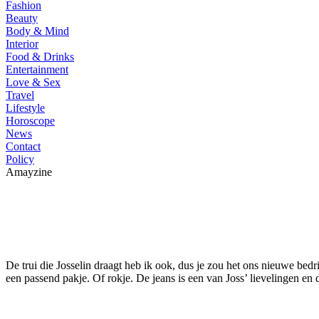
Fashion
Beauty
Body & Mind
Interior
Food & Drinks
Entertainment
Love & Sex
Travel
Lifestyle
Horoscope
News
Contact
Policy
Amayzine
De trui die Josselin draagt heb ik ook, dus je zou het ons nieuwe bed
een passend pakje. Of rokje. De jeans is een van Joss’ lievelingen en