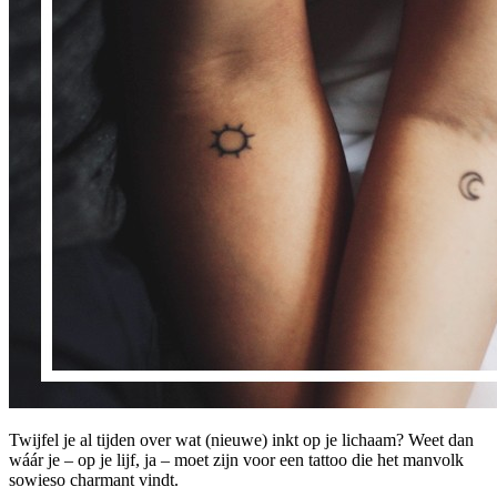
Twijfel je al tijden over wat (nieuwe) inkt op je lichaam? Weet dan
wáár je – op je lijf, ja – moet zijn voor een tattoo die het manvolk
sowieso charmant vindt.