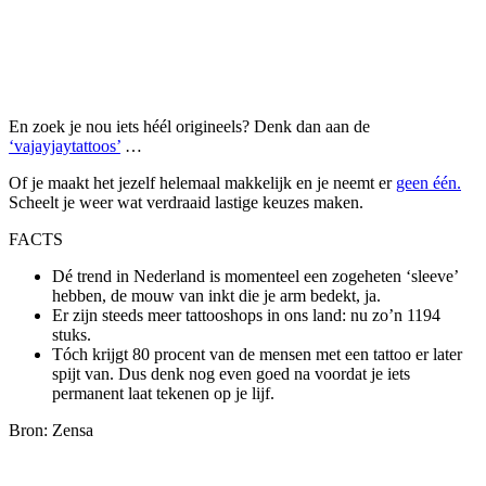
En zoek je nou iets héél origineels? Denk dan aan de
‘vajayjaytattoos’
…
Of je maakt het jezelf helemaal makkelijk en je neemt er
geen één.
Scheelt je weer wat verdraaid lastige keuzes maken.
FACTS
Dé trend in Nederland is momenteel een zogeheten ‘sleeve’
hebben, de mouw van inkt die je arm bedekt, ja.
Er zijn steeds meer tattooshops in ons land: nu zo’n 1194
stuks.
Tóch krijgt 80 procent van de mensen met een tattoo er later
spijt van. Dus denk nog even goed na voordat je iets
permanent laat tekenen op je lijf.
Bron: Zensa