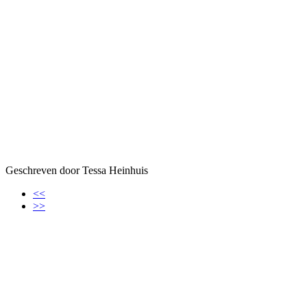
Geschreven door Tessa Heinhuis
<<
>>