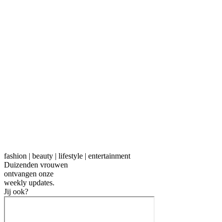
fashion | beauty | lifestyle | entertainment
Duizenden vrouwen
ontvangen onze
weekly
updates.
Jij ook?