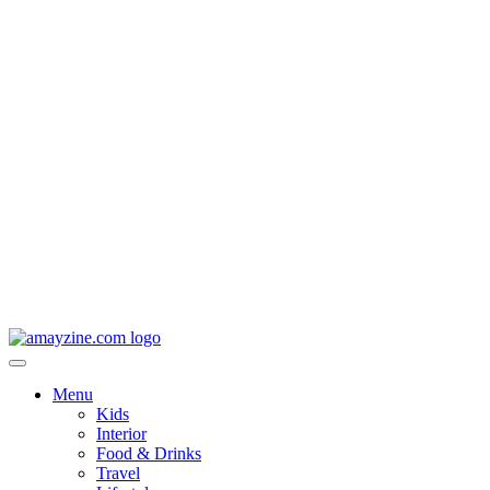
Menu
Kids
Interior
Food & Drinks
Travel