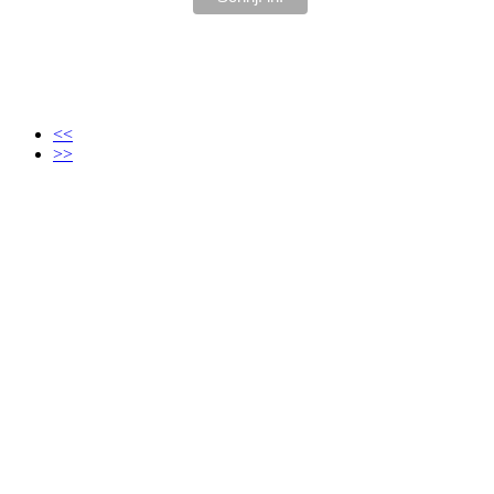
<<
>>