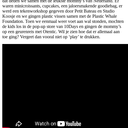
dat deden we samen met de leukste mommy’s van Nederland. Er
waren minicroissants, cupcakes, een jaloersmakende goodiebag, er
werd een tekenworkshop gegeven door Petit Bateau en Studio
Koosje en we gingen plastic vissen samen met de Plastic Whale
Foundation. Toen we eenmaal weer voet aan wal stonden, mochten
de kids los in de pop-up store van 10Days en gingen de mommy’s
op een geurenreis met Otentic. Wil je zien hoe dat er allemaal aan
toe ging? Vergeet dan vooral niet op ‘play’ te drukken.