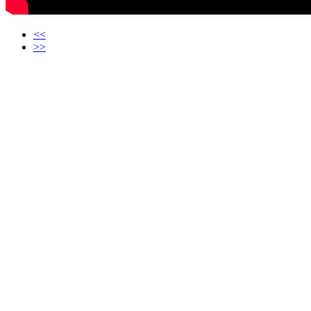
<<
>>