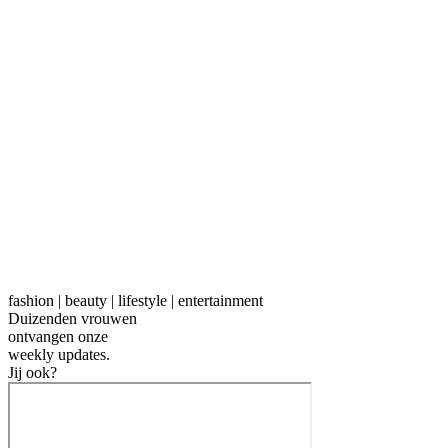
fashion | beauty | lifestyle | entertainment
Duizenden vrouwen
ontvangen onze
weekly
updates.
Jij ook?