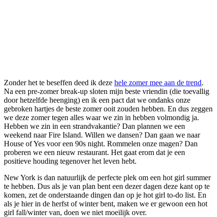
Zonder het te beseffen deed ik deze
hele zomer mee aan de trend
.
Na een pre-zomer break-up sloten mijn beste vriendin (die toevallig
door hetzelfde heenging) en ik een pact dat we ondanks onze
gebroken hartjes de beste zomer ooit zouden hebben. En dus zeggen
we deze zomer tegen alles waar we zin in hebben volmondig ja.
Hebben we zin in een strandvakantie? Dan plannen we een
weekend naar Fire Island. Willen we dansen? Dan gaan we naar
House of Yes voor een 90s night. Rommelen onze magen? Dan
proberen we een nieuw restaurant. Het gaat erom dat je een
positieve houding tegenover het leven hebt.
New York is dan natuurlijk de perfecte plek om een hot girl summer
te hebben. Dus als je van plan bent een dezer dagen deze kant op te
komen, zet de onderstaande dingen dan op je hot girl to-do list. En
als je hier in de herfst of winter bent, maken we er gewoon een hot
girl fall/winter van, doen we niet moeilijk over.