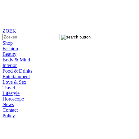
ZOEK
Shop
Fashion
Beauty
Body & Mind
Interior
Food & Drinks
Entertainment
Love & Sex
Travel
Lifestyle
Horoscope
News
Contact
Policy