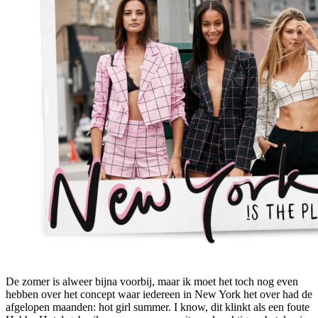
De zomer is alweer bijna voorbij, maar ik moet het toch nog even
hebben over het concept waar iedereen in New York het over had de
afgelopen maanden: hot girl summer. I know, dit klinkt als een foute