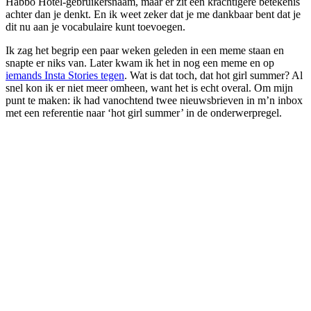
Habbo Hotel-gebruikersnaam, maar er zit een krachtigere betekenis
achter dan je denkt. En ik weet zeker dat je me dankbaar bent dat je
dit nu aan je vocabulaire kunt toevoegen.
Ik zag het begrip een paar weken geleden in een meme staan en
snapte er niks van. Later kwam ik het in nog een meme en op
iemands Insta Stories tegen
. Wat is dat toch, dat hot girl summer? Al
snel kon ik er niet meer omheen, want het is echt overal. Om mijn
punt te maken: ik had vanochtend twee nieuwsbrieven in m’n inbox
met een referentie naar ‘hot girl summer’ in de onderwerpregel.