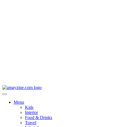
Menu
Kids
Interior
Food & Drinks
Travel