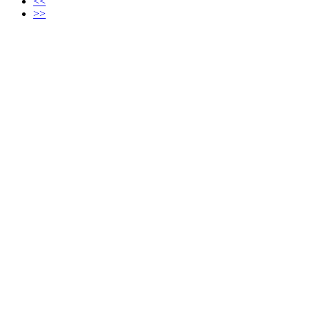
<<
>>