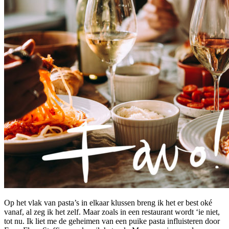
Op het vlak van pasta’s in elkaar klussen breng ik het er best oké
vanaf, al zeg ik het zelf. Maar zoals in een restaurant wordt ‘ie niet,
tot nu. Ik liet me de geheimen van een puike pasta influisteren door