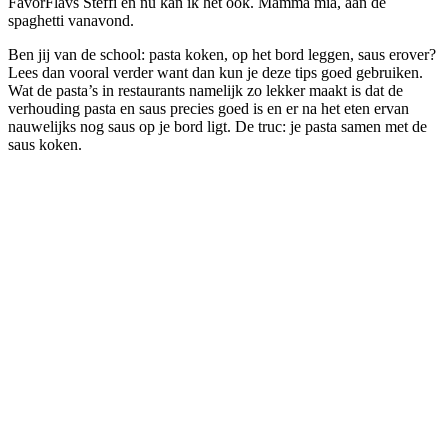
FavorFlavs Steffi en nu kan ik het ook. Mamma mia, aan de
spaghetti vanavond.
Ben jij van de school: pasta koken, op het bord leggen, saus erover?
Lees dan vooral verder want dan kun je deze tips goed gebruiken.
Wat de pasta’s in restaurants namelijk zo lekker maakt is dat de
verhouding pasta en saus precies goed is en er na het eten ervan
nauwelijks nog saus op je bord ligt. De truc: je pasta samen met de
saus koken.