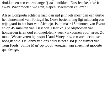
drukken en een enorm lange ‘jaaaa’ intikken. Dus Jetteke, take it
away. Waar moeten we eten, slapen, zwemmen en lezen?
Als je Comporta achter je laat, dan rijd je in iets meer dan een uurtje
het binnenland van Portugal in. Onze bestemming ligt middenin een
wijngaard in het hart van Alentejo. Is op maar 15 minuten van Évora
en op 45 minuten van Lissabon. Daar krijg je olijfbomen van
honderden jaren oud en ongelofelijk veel kurkbomen voor terug. Zo
mooi. We arriveren bij resort L’and Vineyards, een architectonisch
hoogstandje. De lobby van ons hotel is net alsof je de filmset van
Tom Fords ‘Single Man’ op loopt, voorzien van alleen het mooiste
qua design.