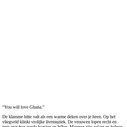
“You will love Ghana.”
De klamme hitte valt als een warme deken over je heen. Op het
vliegveld klinkt vrolijke livemuziek. De vrouwen lopen recht en
trots met hun ronde borsten en billen. Mannen zijn galant en helpen