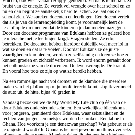
Ediccio, ook wel ‘Madam Happy’ genoemd. En dat is te merken. Ze
bruist van de energie. Ze vertelt vol vreugde over haar school en zo
nu en dan begint ze aanstekelijk hard te lachen. Ze laat ons de
school zien. We spreken docenten en leerlingen. Een docent vertelt
dat als je van de lerarenopleiding komt, je voornamelijk leert de
lesstof op te dreunen en dat de kinderen je dan moeten nazeggen.
Door een docentenprogramma van Edukans hebben ze geleerd hoe
je interactie met je leerlingen krijgt. Vragen stellen. Ze erbij
betrekken. De docenten hebben hierdoor duidelijk veel meer lol in
wat ze doen en dat is te voelen. Doordat Edukans ze de juiste
vaardigheden kan bieden, worden ze zelfstandig en leren ze hoe ze
kunnen groeien en zichzelf verbeteren. Ik word enorm geraakt door
het enthousiasme van de docenten. De levensvreugde. De kracht.
En vooral hoe trots ze zijn op wat ze bereikt hebben.
Na een rommelige nacht vol dromen en de klamboe die meerdere
malen van het plafond op mijn hoofd terecht komt, stap ik vermoeid
de auto uit, de hitte, bijna 40 graden in.
Vandaag bezoeken we de My World My Life club op één van de
door Edukans ondersteunde scholen. Een wekelijkse bijeenkomst
voor jongeren, geïnitieerd door Edukans, waar seksualiteit en de
rechten van jongens en meisjes worden besproken. Een taboe in
Ghana. Hoe voorkom je een tienerzwangerschap? Wat gebeurt er als
je ongesteld wordt? In Ghana is het niet gewoon om thuis over seks
of menstruatie te praten. Moeders delen dit niet met hun kinderen.