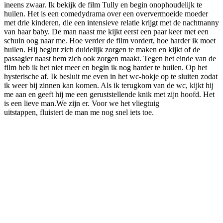
ineens zwaar. Ik bekijk de film Tully en begin onophoudelijk te
huilen. Het is een comedydrama over een oververmoeide moeder
met drie kinderen, die een intensieve relatie krijgt met de nachtnanny
van haar baby. De man naast me kijkt eerst een paar keer met een
schuin oog naar me. Hoe verder de film vordert, hoe harder ik moet
huilen. Hij begint zich duidelijk zorgen te maken en kijkt of de
passagier naast hem zich ook zorgen maakt. Tegen het einde van de
film heb ik het niet meer en begin ik nog harder te huilen. Op het
hysterische af. Ik besluit me even in het wc-hokje op te sluiten zodat
ik weer bij zinnen kan komen. Als ik terugkom van de wc, kijkt hij
me aan en geeft hij me een geruststellende knik met zijn hoofd. Het
is een lieve man.We zijn er. Voor we het vliegtuig
uitstappen, fluistert de man me nog snel iets toe.