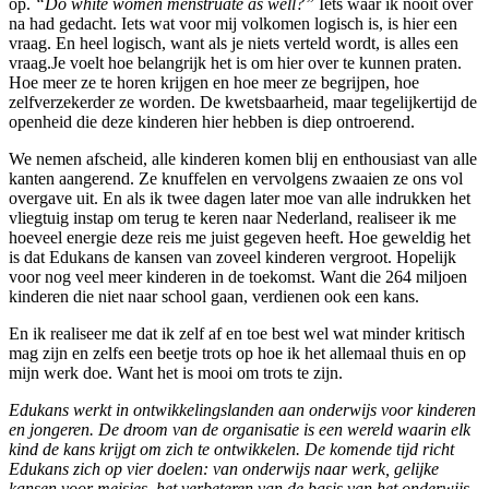
op.
“Do white women menstruate as well?”
Iets waar ik nooit over
na had gedacht. Iets wat voor mij volkomen logisch is, is hier een
vraag. En heel logisch, want als je niets verteld wordt, is alles een
vraag.Je voelt hoe belangrijk het is om hier over te kunnen praten.
Hoe meer ze te horen krijgen en hoe meer ze begrijpen, hoe
zelfverzekerder ze worden. De kwetsbaarheid, maar tegelijkertijd de
openheid die deze kinderen hier hebben is diep ontroerend.
We nemen afscheid, alle kinderen komen blij en enthousiast van alle
kanten aangerend. Ze knuffelen en vervolgens zwaaien ze ons vol
overgave uit. En als ik twee dagen later moe van alle indrukken het
vliegtuig instap om terug te keren naar Nederland, realiseer ik me
hoeveel energie deze reis me juist gegeven heeft. Hoe geweldig het
is dat Edukans de kansen van zoveel kinderen vergroot. Hopelijk
voor nog veel meer kinderen in de toekomst. Want die 264 miljoen
kinderen die niet naar school gaan, verdienen ook een kans.
En ik realiseer me dat ik zelf af en toe best wel wat minder kritisch
mag zijn en zelfs een beetje trots op hoe ik het allemaal thuis en op
mijn werk doe. Want het is mooi om trots te zijn.
Edukans werkt in ontwikkelingslanden aan onderwijs voor kinderen
en jongeren. De droom van de organisatie is een wereld waarin elk
kind de kans krijgt om zich te ontwikkelen. De komende tijd richt
Edukans zich op vier doelen: van onderwijs naar werk, gelijke
kansen voor meisjes, het verbeteren van de basis van het onderwijs