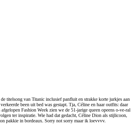
 de titelsong van Titanic inclusief panfluit en strakke korte jurkjes aan
verkeerde been uit bed was gestapt. Tja, Céline en haar outfits: daar
s afgelopen Fashion Week zien we de 51-jarige queen opeens o-ve-ral
en ter inspiratie. Wie had dat gedacht, Céline Dion als stijlicoon,
ton pakkie in bordeaux. Sorry not sorry maar ik loevvvv.