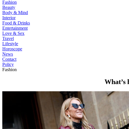
Fashion
Beauty
Body & Mind
Interior
Food & Drinks
Entertainment
Love & Sex
Travel
Lifestyle
Horoscope
News
Contact
Policy
Fashion
What’s 