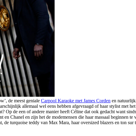
now’, de meest geniale
Carpool Karaoke met James Corden
en natuurlijk
rschijnlijk allemaal wel eens hebben afgevraagd of haar stylist met het 
t? Op de een of andere manier heeft Céline dat ook gedacht want sind
 en Chanel en zijn het de modemensen die haar massaal beginnen te volg
nt, de turquoise teddy van Max Mara, haar oversized blazers en ton sur 