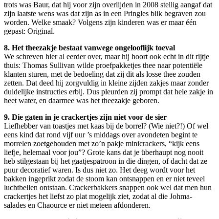
trots was Baur, dat hij voor zijn overlijden in 2008 stellig aangaf dat
zijn laatste wens was dat zijn as in een Pringles blik begraven zou
worden. Welke smaak? Volgens zijn kinderen was er maar één
gepast: Original.
8. Het theezakje bestaat vanwege ongelooflijk toeval
We schreven hier al eerder over, maar hij hoort ook echt in dit rijtje
thuis: Thomas Sullivan wilde proefpakketjes thee naar potentiële
klanten sturen, met de bedoeling dat zij dit als losse thee zouden
zetten. Dat deed hij zorgvuldig in kleine zijden zakjes maar zonder
duidelijke instructies erbij. Dus pleurden zij prompt dat hele zakje in
heet water, en daarmee was het theezakje geboren.
9. Die gaten in je crackertjes zijn niet voor de sier
Liefhebber van toastjes met kaas bij de borrel? (Wie niet?!) Of wel
eens kind dat rond vijf uur ’s middags over avondeten begint te
morrelen zoetgehouden met zo’n pakje minicrackers, “kijk eens
liefje, helemaal voor jou”? Grote kans dat je überhaupt nog nooit
heb stilgestaan bij het gaatjespatroon in die dingen, of dacht dat ze
puur decoratief waren. Is dus niet zo. Het deeg wordt voor het
bakken ingeprikt zodat de stoom kan ontsnappen en er niet teveel
luchtbellen ontstaan. Crackerbakkers snappen ook wel dat men hun
crackertjes het liefst zo plat mogelijk ziet, zodat al die Johma-
salades en Chaource er niet meteen afdonderen.