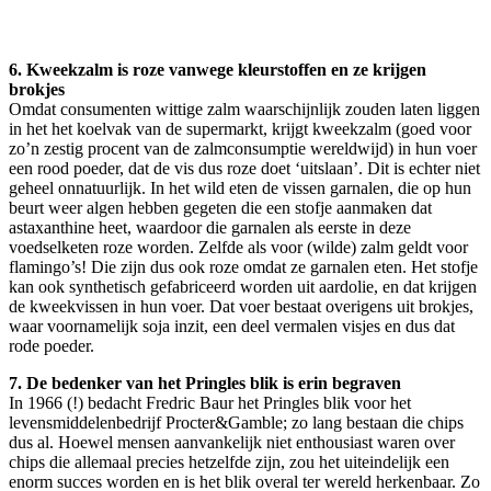
6. Kweekzalm is roze vanwege kleurstoffen en ze krijgen
brokjes
Omdat consumenten wittige zalm waarschijnlijk zouden laten liggen
in het het koelvak van de supermarkt, krijgt kweekzalm (goed voor
zo’n zestig procent van de zalmconsumptie wereldwijd) in hun voer
een rood poeder, dat de vis dus roze doet ‘uitslaan’. Dit is echter niet
geheel onnatuurlijk. In het wild eten de vissen garnalen, die op hun
beurt weer algen hebben gegeten die een stofje aanmaken dat
astaxanthine heet, waardoor die garnalen als eerste in deze
voedselketen roze worden. Zelfde als voor (wilde) zalm geldt voor
flamingo’s! Die zijn dus ook roze omdat ze garnalen eten. Het stofje
kan ook synthetisch gefabriceerd worden uit aardolie, en dat krijgen
de kweekvissen in hun voer. Dat voer bestaat overigens uit brokjes,
waar voornamelijk soja inzit, een deel vermalen visjes en dus dat
rode poeder.
7. De bedenker van het Pringles blik is erin begraven
In 1966 (!) bedacht Fredric Baur het Pringles blik voor het
levensmiddelenbedrijf Procter&Gamble; zo lang bestaan die chips
dus al. Hoewel mensen aanvankelijk niet enthousiast waren over
chips die allemaal precies hetzelfde zijn, zou het uiteindelijk een
enorm succes worden en is het blik overal ter wereld herkenbaar. Zo