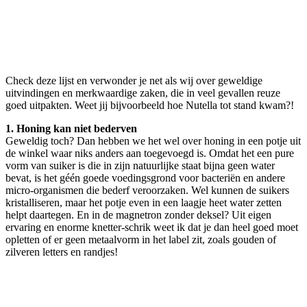
Check deze lijst en verwonder je net als wij over geweldige
uitvindingen en merkwaardige zaken, die in veel gevallen reuze
goed uitpakten. Weet jij bijvoorbeeld hoe Nutella tot stand kwam?!
1. Honing kan niet bederven
Geweldig toch? Dan hebben we het wel over honing in een potje uit
de winkel waar niks anders aan toegevoegd is. Omdat het een pure
vorm van suiker is die in zijn natuurlijke staat bijna geen water
bevat, is het géén goede voedingsgrond voor bacteriën en andere
micro-organismen die bederf veroorzaken. Wel kunnen de suikers
kristalliseren, maar het potje even in een laagje heet water zetten
helpt daartegen. En in de magnetron zonder deksel? Uit eigen
ervaring en enorme knetter-schrik weet ik dat je dan heel goed moet
opletten of er geen metaalvorm in het label zit, zoals gouden of
zilveren letters en randjes!