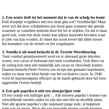
2. Een oester leeft tot het moment dat ie van de schelp los komt
Half dozijntje wegtikken met een strak glas wit? Verrúkkelijk! Maar
weet wel dat deze schelpdieren pas dood gaan wanneer dat spiertje
waarmee ze vastzitten loskomt door het los te snijden. En dat is maar
goed ook, want een dode oester kan talloze bacteriën bevatten waar
je ziek van kan worden. Er moet dus nooit teveel tijd zitten tussen
het losmaken van de oesters en het wegslurpen.
3. Nutella is uit nood bedacht in de Tweede Wereldoorlog
Toen voedsel gerantsoeneerd werd en er uiteraard grote tekorten
waren, was cacao al helemaal niet ruim voorhanden. Ook direct na
de oorlog kon men niet makkelijk aan cacao en chocolade komen.
Daarom bedacht Pietro Ferrero een recept met gemalen hazelnoten,
suiker en maar een klein beetje van het exclusieve cacao. In 1946
werd de hazelnootpasta officieel op de markt gebracht door het toen
opgerichte Ferrero bedrijf.
4. Een gele paprika is niet een doorgerijpte rode
Of een oranje een halfrijpe gele… Alle kleuren paprika’s komen van
verschillende soorten zaden en zijn dus niet één en dezelfde plant.
Niet alle groene paprika’s zijn standaard jonge rode, al beginnen
rode wel als groen. Maar die van bepaalde groene paprikaplanten