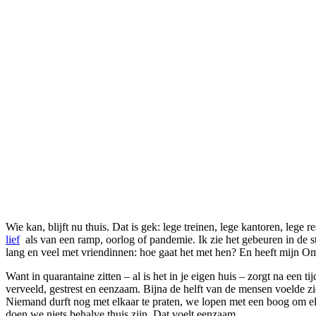
Wie kan, blijft nu thuis. Dat is gek: lege treinen, lege kantoren, leg
lief
als van een ramp, oorlog of pandemie. Ik zie het gebeuren in de 
lang en veel met vriendinnen: hoe gaat het met hen? En heeft mijn Omi 
Want in quarantaine zitten – al is het in je eigen huis – zorgt na e
verveeld, gestrest en eenzaam. Bijna de helft van de mensen voelde zich
Niemand durft nog met elkaar te praten, we lopen met een boog om elk
doen we niets behalve thuis zijn. Dat voelt eenzaam.