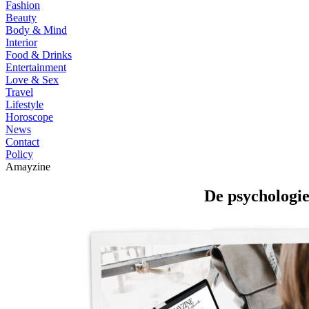
Fashion
Beauty
Body & Mind
Interior
Food & Drinks
Entertainment
Love & Sex
Travel
Lifestyle
Horoscope
News
Contact
Policy
Amayzine
De psychologie