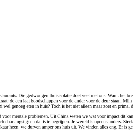
e restaurants. Die gedwongen thuisisolatie doet veel met ons. Want: het 
straat: de een laat boodschappen voor de ander voor de deur staan. Mi
wel genoeg eten in huis? Toch is het niet alleen maar zoet en prima, di
en tijd voor mentale problemen. Uit China weten we wat voor impact dit
 daar angstig: en dat is te begrijpen. Je wereld is opeens anders. Sterker
aar heen, we durven amper ons huis uit. We vinden alles eng. Er is ge