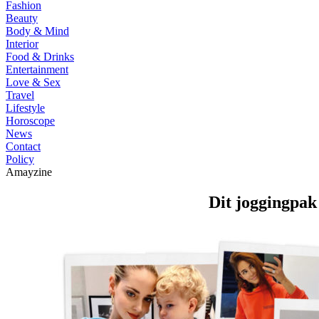
Fashion
Beauty
Body & Mind
Interior
Food & Drinks
Entertainment
Love & Sex
Travel
Lifestyle
Horoscope
News
Contact
Policy
Amayzine
Dit joggingpak 