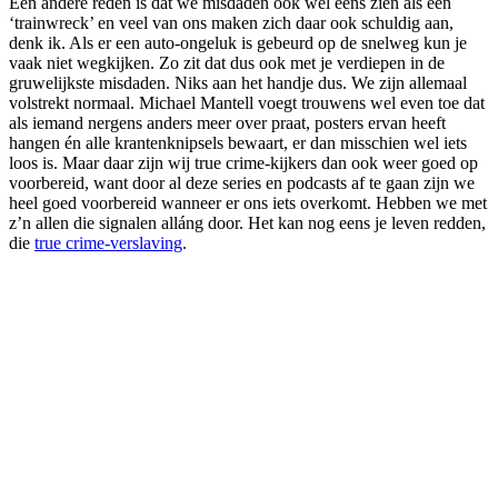
Een andere reden is dat we misdaden ook wel eens zien als een
‘trainwreck’ en veel van ons maken zich daar ook schuldig aan,
denk ik. Als er een auto-ongeluk is gebeurd op de snelweg kun je
vaak niet wegkijken. Zo zit dat dus ook met je verdiepen in de
gruwelijkste misdaden. Niks aan het handje dus. We zijn allemaal
volstrekt normaal. Michael Mantell voegt trouwens wel even toe dat
als iemand nergens anders meer over praat, posters ervan heeft
hangen én alle krantenknipsels bewaart, er dan misschien wel iets
loos is. Maar daar zijn wij true crime-kijkers dan ook weer goed op
voorbereid, want door al deze series en podcasts af te gaan zijn we
heel goed voorbereid wanneer er ons iets overkomt. Hebben we met
z’n allen die signalen alláng door. Het kan nog eens je leven redden,
die
true crime-verslaving
.