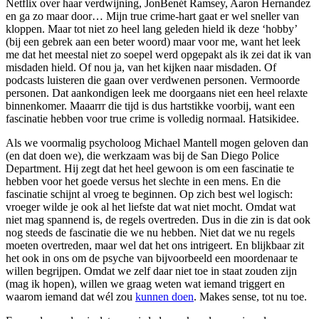
Netflix over haar verdwijning, JonBenét Ramsey, Aaron Hernandez
en ga zo maar door… Mijn true crime-hart gaat er wel sneller van
kloppen. Maar tot niet zo heel lang geleden hield ik deze ‘hobby’
(bij een gebrek aan een beter woord) maar voor me, want het leek
me dat het meestal niet zo soepel werd opgepakt als ik zei dat ik van
misdaden hield. Of nou ja, van het kijken naar misdaden. Of
podcasts luisteren die gaan over verdwenen personen. Vermoorde
personen. Dat aankondigen leek me doorgaans niet een heel relaxte
binnenkomer. Maaarrr die tijd is dus hartstikke voorbij, want een
fascinatie hebben voor true crime is volledig normaal. Hatsikidee.
Als we voormalig psycholoog Michael Mantell mogen geloven dan
(en dat doen we), die werkzaam was bij de San Diego Police
Department. Hij zegt dat het heel gewoon is om een fascinatie te
hebben voor het goede versus het slechte in een mens. En die
fascinatie schijnt al vroeg te beginnen. Op zich best wel logisch:
vroeger wilde je ook al het liefste dat wat niet mocht. Omdat wat
niet mag spannend is, de regels overtreden. Dus in die zin is dat ook
nog steeds de fascinatie die we nu hebben. Niet dat we nu regels
moeten overtreden, maar wel dat het ons intrigeert. En blijkbaar zit
het ook in ons om de psyche van bijvoorbeeld een moordenaar te
willen begrijpen. Omdat we zelf daar niet toe in staat zouden zijn
(mag ik hopen), willen we graag weten wat iemand triggert en
waarom iemand dat wél zou
kunnen doen
. Makes sense, tot nu toe.