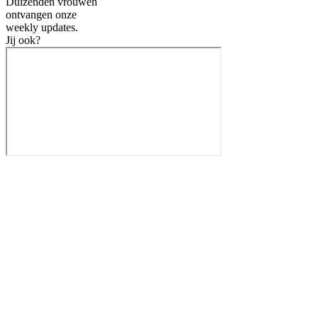
Duizenden vrouwen
ontvangen onze
weekly
updates.
Jij ook?