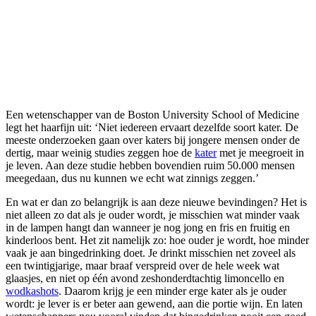
Een wetenschapper van de Boston University School of Medicine
legt het haarfijn uit: ‘Niet iedereen ervaart dezelfde soort kater. De
meeste onderzoeken gaan over katers bij jongere mensen onder de
dertig, maar weinig studies zeggen hoe de
kater
met je meegroeit in
je leven. Aan deze studie hebben bovendien ruim 50.000 mensen
meegedaan, dus nu kunnen we echt wat zinnigs zeggen.’
En wat er dan zo belangrijk is aan deze nieuwe bevindingen? Het is
niet alleen zo dat als je ouder wordt, je misschien wat minder vaak
in de lampen hangt dan wanneer je nog jong en fris en fruitig en
kinderloos bent. Het zit namelijk zo: hoe ouder je wordt, hoe minder
vaak je aan bingedrinking doet. Je drinkt misschien net zoveel als
een twintigjarige, maar braaf verspreid over de hele week wat
glaasjes, en niet op één avond zeshonderdtachtig limoncello en
wodkashots
. Daarom krijg je een minder erge kater als je ouder
wordt: je lever is er beter aan gewend, aan die portie wijn. En laten