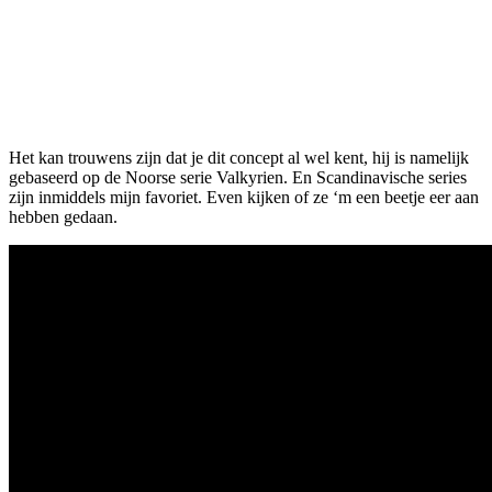
Het kan trouwens zijn dat je dit concept al wel kent, hij is namelijk
gebaseerd op de Noorse serie Valkyrien. En Scandinavische series
zijn inmiddels mijn favoriet. Even kijken of ze ‘m een beetje eer aan
hebben gedaan.