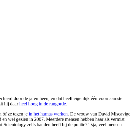
lechterd door de jaren heen, en dat heeft eigenlijk één voornaamste
it hij daar
heel hoog in de rangorde
.
n óf ze tegen je
in het harnas werken
. De vrouw van David Miscavige
end en wel gezien in 2007. Meerdere mensen hebben haar als vermist
t Scientology zelfs banden heeft bij de politie? Tsja, veel mensen