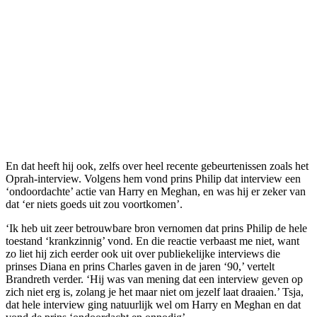
En dat heeft hij ook, zelfs over heel recente gebeurtenissen zoals het
Oprah-interview. Volgens hem vond prins Philip dat interview een
‘ondoordachte’ actie van Harry en Meghan, en was hij er zeker van
dat ‘er niets goeds uit zou voortkomen’.
‘Ik heb uit zeer betrouwbare bron vernomen dat prins Philip de hele
toestand ‘krankzinnig’ vond. En die reactie verbaast me niet, want
zo liet hij zich eerder ook uit over publiekelijke interviews die
prinses Diana en prins Charles gaven in de jaren ‘90,’ vertelt
Brandreth verder. ‘Hij was van mening dat een interview geven op
zich niet erg is, zolang je het maar niet om jezelf laat draaien.’ Tsja,
dat hele interview ging natuurlijk wel om Harry en Meghan en dat