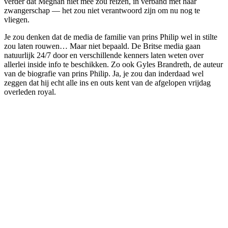
verder dat Meghan niet mee zou reizen, in verband met haar
zwangerschap — het zou niet verantwoord zijn om nu nog te
vliegen.
Je zou denken dat de media de familie van prins Philip wel in stilte
zou laten rouwen… Maar niet bepaald. De Britse media gaan
natuurlijk 24/7 door en verschillende kenners laten weten over
allerlei inside info te beschikken. Zo ook Gyles Brandreth, de auteur
van de biografie van prins Philip. Ja, je zou dan inderdaad wel
zeggen dat hij echt alle ins en outs kent van de afgelopen vrijdag
overleden royal.