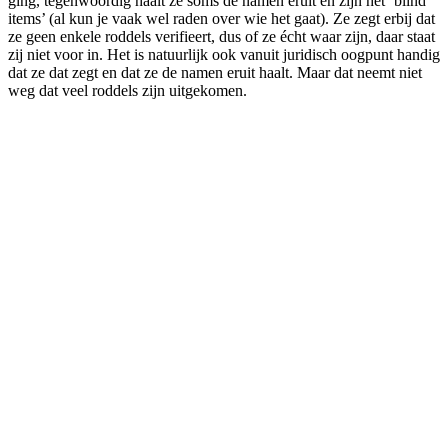
ging, tegenwoordig haalt ze soms de namen eruit en zijn het ‘blind
items’ (al kun je vaak wel raden over wie het gaat). Ze zegt erbij dat
ze geen enkele roddels verifieert, dus of ze écht waar zijn, daar staat
zij niet voor in. Het is natuurlijk ook vanuit juridisch oogpunt handig
dat ze dat zegt en dat ze de namen eruit haalt. Maar dat neemt niet
weg dat veel roddels zijn uitgekomen.