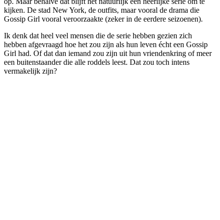
op. Maar behalve dat blijft het natuurlijk een heerlijke serie om te
kijken. De stad New York, de outfits, maar vooral de drama die
Gossip Girl vooral veroorzaakte (zeker in de eerdere seizoenen).
Ik denk dat heel veel mensen die de serie hebben gezien zich
hebben afgevraagd hoe het zou zijn als hun leven écht een Gossip
Girl had. Of dat dan iemand zou zijn uit hun vriendenkring of meer
een buitenstaander die alle roddels leest. Dat zou toch intens
vermakelijk zijn?