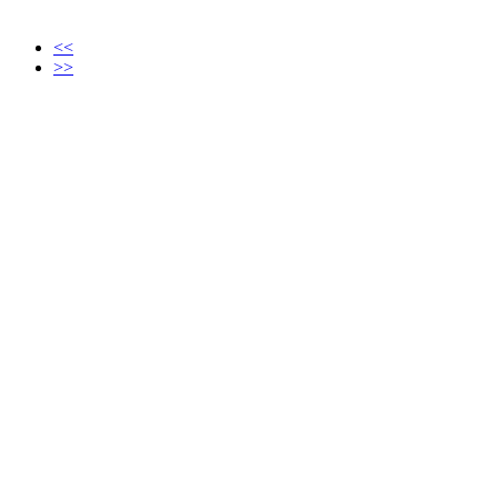
<<
>>