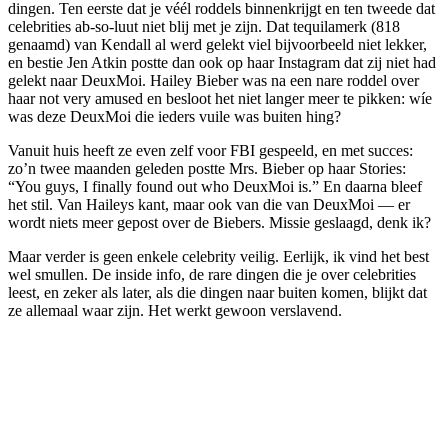
dingen. Ten eerste dat je véél roddels binnenkrijgt en ten tweede dat
celebrities ab-so-luut niet blij met je zijn. Dat tequilamerk (818
genaamd) van Kendall al werd gelekt viel bijvoorbeeld niet lekker,
en bestie Jen Atkin postte dan ook op haar Instagram dat zij niet had
gelekt naar DeuxMoi. Hailey Bieber was na een nare roddel over
haar not very amused en besloot het niet langer meer te pikken: wíe
was deze DeuxMoi die ieders vuile was buiten hing?
Vanuit huis heeft ze even zelf voor FBI gespeeld, en met succes:
zo’n twee maanden geleden postte Mrs. Bieber op haar Stories:
“You guys, I finally found out who DeuxMoi is.” En daarna bleef
het stil. Van Haileys kant, maar ook van die van DeuxMoi — er
wordt niets meer gepost over de Biebers. Missie geslaagd, denk ik?
Maar verder is geen enkele celebrity veilig. Eerlijk, ik vind het best
wel smullen. De inside info, de rare dingen die je over celebrities
leest, en zeker als later, als die dingen naar buiten komen, blijkt dat
ze allemaal waar zijn. Het werkt gewoon verslavend.