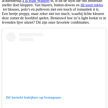
academiestijl
à la Blair Waldorf
in, is dit de stylo die ons modehart
sneller doet kloppen. Van blazers, button-downs en
dit soort rokjes
tot blouses, polo’s en pullovers met een touch of romantiek it is.
Een beetje preppy, maar zeker niet too much, waarbij lichte kleuren
deze zomer de hoofdrol spelen. Benieuwd hoe zo’n light lookie er in
levenden lijve uitziet? Dit zijn onze favoriete combinaties.
Dit bericht bekijken op Instagram