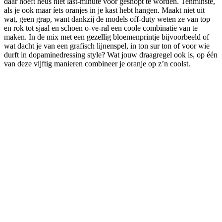
daar hoeft heus niet last-minute voor geshopt te worden. Tenminste,
als je ook maar íets oranjes in je kast hebt hangen. Maakt niet uit
wat, geen grap, want dankzij de models off-duty weten ze van top
en rok tot sjaal en schoen o-ve-ral een coole combinatie van te
maken. In de mix met een gezellig bloemenprintje bijvoorbeeld of
wat dacht je van een grafisch lijnenspel, in ton sur ton of voor wie
durft in dopaminedressing style? Wat jouw draagregel ook is, op één
van deze vijftig manieren combineer je oranje op z’n coolst.