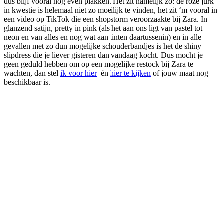
dus blijf vooral nog even plakken. Het zit namelijk zo: de roze jurk
in kwestie is helemaal niet zo moeilijk te vinden, het zit ‘m vooral in
een video op TikTok die een shopstorm veroorzaakte bij Zara. In
glanzend satijn, pretty in pink (als het aan ons ligt van pastel tot
neon en van alles en nog wat aan tinten daartussenin) en in alle
gevallen met zo dun mogelijke schouderbandjes is het de shiny
slipdress die je liever gisteren dan vandaag kocht. Dus mocht je
geen geduld hebben om op een mogelijke restock bij Zara te
wachten, dan stel
ik voor hier
én
hier te kijken
of jouw maat nog
beschikbaar is.