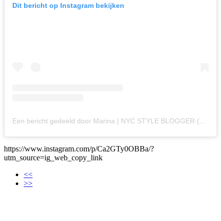
Dit bericht op Instagram bekijken
Een bericht gedeeld door Marina | NYC STYLE BLOGGER (@inchargeofoutfits)
https://www.instagram.com/p/Ca2GTy0OBBa/?
utm_source=ig_web_copy_link
<<
>>