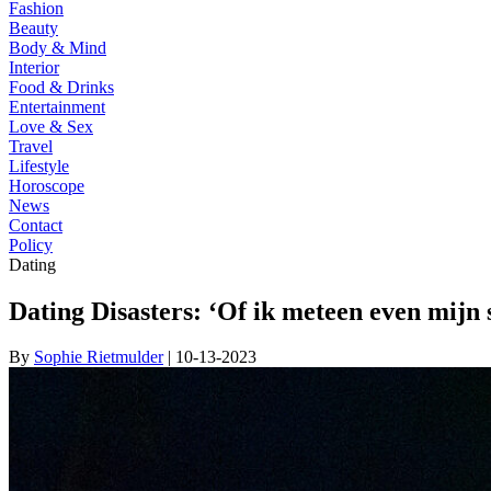
Fashion
Beauty
Body & Mind
Interior
Food & Drinks
Entertainment
Love & Sex
Travel
Lifestyle
Horoscope
News
Contact
Policy
Dating
Dating Disasters: ‘Of ik meteen even mijn 
By
Sophie Rietmulder
| 10-13-2023