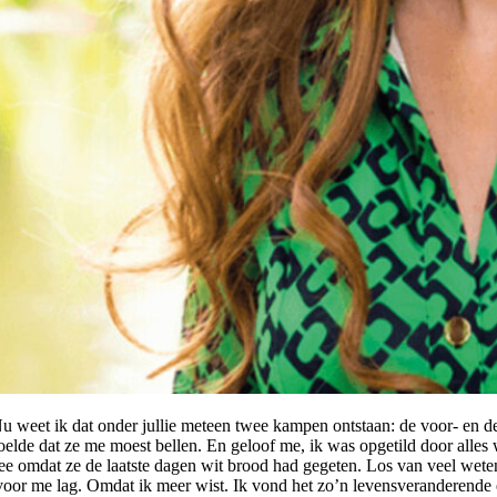
Nu weet ik dat onder jullie meteen twee kampen ontstaan: de voor- en d
lde dat ze me moest bellen. En geloof me, ik was opgetild door alles wat
diarree omdat ze de laatste dagen wit brood had gegeten. Los van veel w
 voor me lag. Omdat ik meer wist. Ik vond het zo’n levensveranderende 