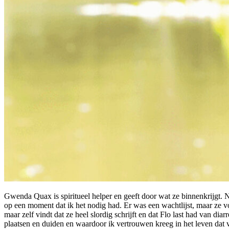
Gwenda Quax is spiritueel helper en geeft door wat ze binnenkrijgt. 
op een moment dat ik het nodig had. Er was een wachtlijst, maar ze voe
maar zelf vindt dat ze heel slordig schrijft en dat Flo last had van 
plaatsen en duiden en waardoor ik vertrouwen kreeg in het leven dat