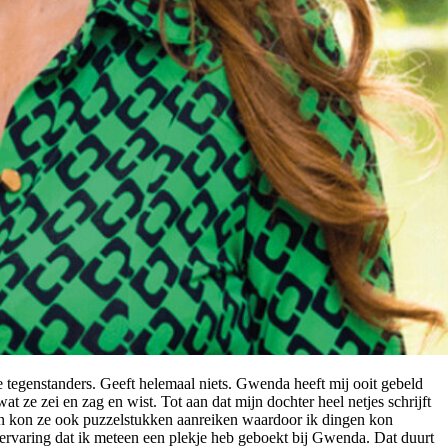
e tegenstanders. Geeft helemaal niets. Gwenda heeft mij ooit gebeld
 ze zei en zag en wist. Tot aan dat mijn dochter heel netjes schrijft
eten kon ze ook puzzelstukken aanreiken waardoor ik dingen kon
ervaring dat ik meteen een plekje heb geboekt bij Gwenda. Dat duurt