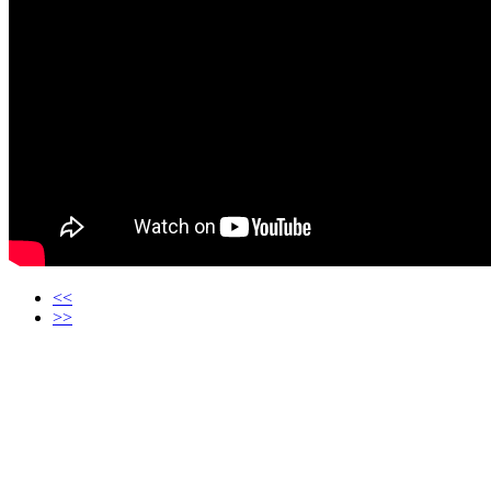
<<
>>