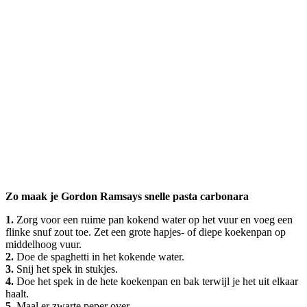
Zo maak je Gordon Ramsays snelle pasta carbonara
1.
Zorg voor een ruime pan kokend water op het vuur en voeg een
flinke snuf zout toe. Zet een grote hapjes- of diepe koekenpan op
middelhoog vuur.
2.
Doe de spaghetti in het kokende water.
3.
Snij het spek in stukjes.
4.
Doe het spek in de hete koekenpan en bak terwijl je het uit elkaar
haalt.
5.
Maal er zwarte peper over.