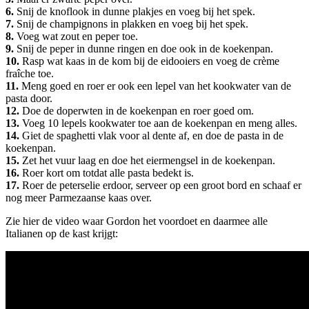
6.
Snij de knoflook in dunne plakjes en voeg bij het spek.
7.
Snij de champignons in plakken en voeg bij het spek.
8.
Voeg wat zout en peper toe.
9.
Snij de peper in dunne ringen en doe ook in de koekenpan.
10.
Rasp wat kaas in de kom bij de eidooiers en voeg de crème
fraîche toe.
11.
Meng goed en roer er ook een lepel van het kookwater van de
pasta door.
12.
Doe de doperwten in de koekenpan en roer goed om.
13.
Voeg 10 lepels kookwater toe aan de koekenpan en meng alles.
14.
Giet de spaghetti vlak voor al dente af, en doe de pasta in de
koekenpan.
15.
Zet het vuur laag en doe het eiermengsel in de koekenpan.
16.
Roer kort om totdat alle pasta bedekt is.
17.
Roer de peterselie erdoor, serveer op een groot bord en schaaf er
nog meer Parmezaanse kaas over.
Zie hier de video waar Gordon het voordoet en daarmee alle
Italianen op de kast krijgt: