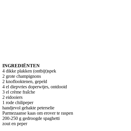
INGREDIËNTEN
4 dikke plakken (ontbijt)spek
2 grote champignons
2 knoflooktenen, gepeld
4 el diepvries doperwtjes, ontdooid
3 el crème fraîche
2 eidooiers
1 rode chilipeper
handjevol gehakte peterselie
Parmezaanse kaas om erover te raspen
200-250 g gedroogde spaghetti
zout en peper