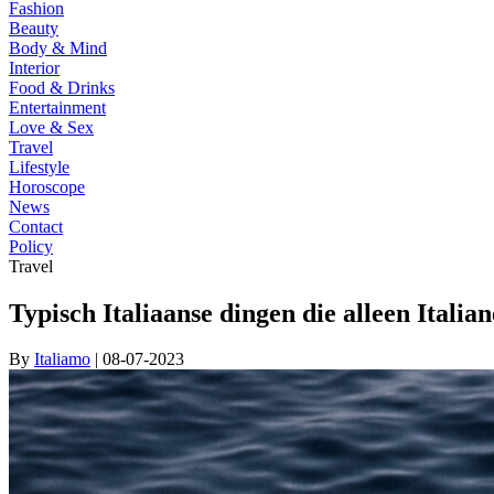
Fashion
Beauty
Body & Mind
Interior
Food & Drinks
Entertainment
Love & Sex
Travel
Lifestyle
Horoscope
News
Contact
Policy
Travel
Typisch Italiaanse dingen die alleen Itali
By
Italiamo
| 08-07-2023