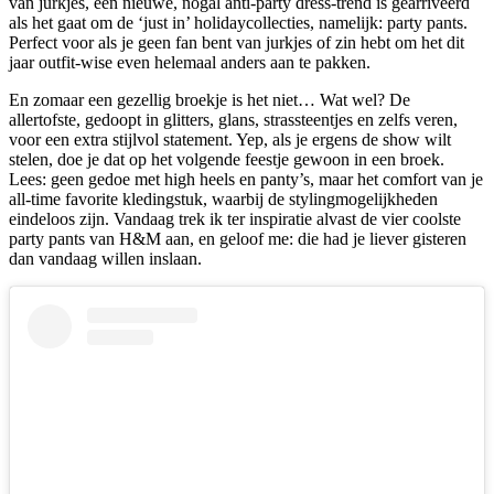
van jurkjes, een nieuwe, nogal anti-party dress-trend is gearriveerd
als het gaat om de ‘just in’ holidaycollecties, namelijk: party pants.
Perfect voor als je geen fan bent van jurkjes of zin hebt om het dit
jaar outfit-wise even helemaal anders aan te pakken.
En zomaar een gezellig broekje is het niet… Wat wel? De
allertofste, gedoopt in glitters, glans, strassteentjes en zelfs veren,
voor een extra stijlvol statement. Yep, als je ergens de show wilt
stelen, doe je dat op het volgende feestje gewoon in een broek.
Lees: geen gedoe met high heels en panty’s, maar het comfort van je
all-time favorite kledingstuk, waarbij de stylingmogelijkheden
eindeloos zijn. Vandaag trek ik ter inspiratie alvast de vier coolste
party pants van H&M aan, en geloof me: die had je liever gisteren
dan vandaag willen inslaan.