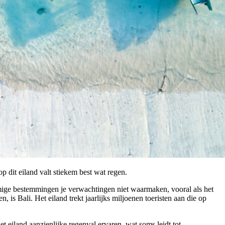
op dit eiland valt stiekem best wat regen.
mige bestemmingen je verwachtingen niet waarmaken, vooral als het
 is Bali. Het eiland trekt jaarlijks miljoenen toeristen aan die op
t eiland aanzienlijke regenval ervaren, wat soms leidt tot