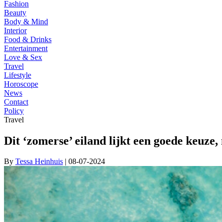
Fashion
Beauty
Body & Mind
Interior
Food & Drinks
Entertainment
Love & Sex
Travel
Lifestyle
Horoscope
News
Contact
Policy
Travel
Dit ‘zomerse’ eiland lijkt een goede keuze
By
Tessa Heinhuis
| 08-07-2024