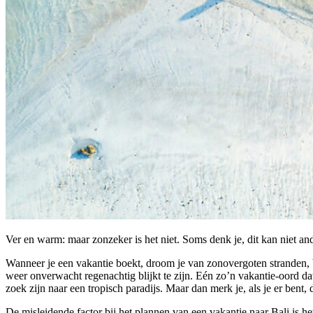
Ver en warm: maar zonzeker is het niet. Soms denk je, dit kan niet ande
Wanneer je een vakantie boekt, droom je van zonovergoten stranden,
weer onverwacht regenachtig blijkt te zijn. Eén zo’n vakantie-oord dat
zoek zijn naar een tropisch paradijs. Maar dan merk je, als je er bent, 
De misleidende factor bij het plannen van een vakantie naar Bali is he