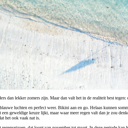
rs dan lekker zomers zijn. Maar dan valt het in de realiteit best tegen: 
 blauwe luchten en perfect weer. Bikini aan en go. Helaas kunnen som
 een geweldige keuze lijkt, maar waar meer regen valt dan je zou denken,
dat het ook vaak nat is.
t regenseizoen, dat loopt van november tot maart. In deze periode kan he