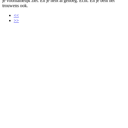
je voornamelijk ziet. En je hebt al genoeg. Echt. En je bent het
trouwens ook.
<<
>>