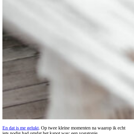
En dat is me gelukt
. Op twee kleine momenten na waarop ik echt
iets nodig had omdat het kapot was: een yogatopje.