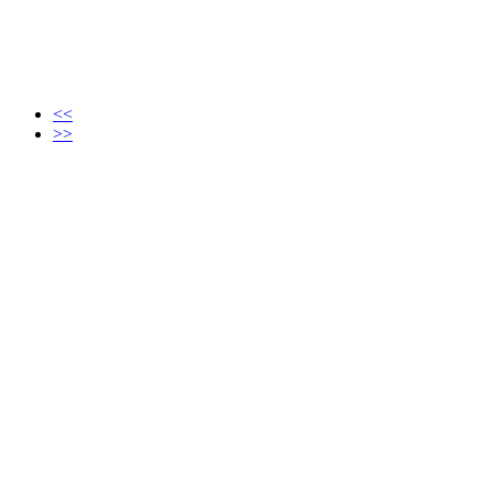
<<
>>