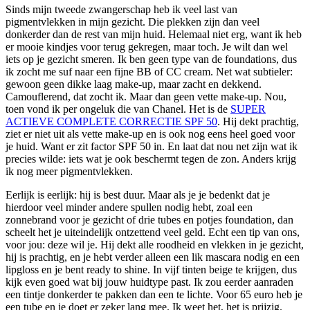
Sinds mijn tweede zwangerschap heb ik veel last van
pigmentvlekken in mijn gezicht. Die plekken zijn dan veel
donkerder dan de rest van mijn huid. Helemaal niet erg, want ik heb
er mooie kindjes voor terug gekregen, maar toch. Je wilt dan wel
iets op je gezicht smeren. Ik ben geen type van de foundations, dus
ik zocht me suf naar een fijne BB of CC cream. Net wat subtieler:
gewoon geen dikke laag make-up, maar zacht en dekkend.
Camouflerend, dat zocht ik. Maar dan geen vette make-up. Nou,
toen vond ik per ongeluk die van Chanel. Het is de
SUPER
ACTIEVE COMPLETE CORRECTIE SPF 50
. Hij dekt prachtig,
ziet er niet uit als vette make-up en is ook nog eens heel goed voor
je huid. Want er zit factor SPF 50 in. En laat dat nou net zijn wat ik
precies wilde: iets wat je ook beschermt tegen de zon. Anders krijg
ik nog meer pigmentvlekken.
Eerlijk is eerlijk: hij is best duur. Maar als je je bedenkt dat je
hierdoor veel minder andere spullen nodig hebt, zoal een
zonnebrand voor je gezicht of drie tubes en potjes foundation, dan
scheelt het je uiteindelijk ontzettend veel geld. Echt een tip van ons,
voor jou: deze wil je. Hij dekt alle roodheid en vlekken in je gezicht,
hij is prachtig, en je hebt verder alleen een lik mascara nodig en een
lipgloss en je bent ready to shine. In vijf tinten beige te krijgen, dus
kijk even goed wat bij jouw huidtype past. Ik zou eerder aanraden
een tintje donkerder te pakken dan een te lichte. Voor 65 euro heb je
een tube en je doet er zeker lang mee. Ik weet het, het is prijzig.