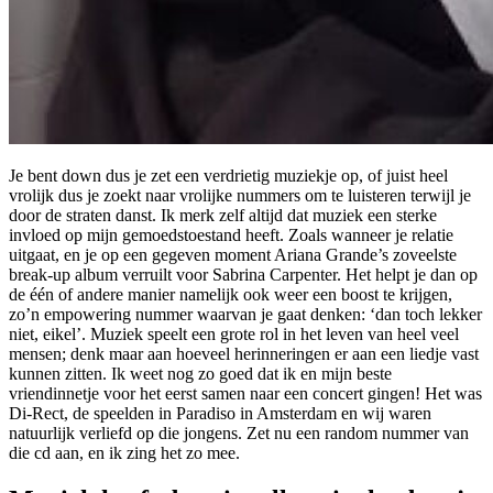
Je bent down dus je zet een verdrietig muziekje op, of juist heel
vrolijk dus je zoekt naar vrolijke nummers om te luisteren terwijl je
door de straten danst. Ik merk zelf altijd dat muziek een sterke
invloed op mijn gemoedstoestand heeft. Zoals wanneer je relatie
uitgaat, en je op een gegeven moment Ariana Grande’s zoveelste
break-up album verruilt voor Sabrina Carpenter. Het helpt je dan op
de één of andere manier namelijk ook weer een boost te krijgen,
zo’n empowering nummer waarvan je gaat denken: ‘dan toch lekker
niet, eikel’. Muziek speelt een grote rol in het leven van heel veel
mensen; denk maar aan hoeveel herinneringen er aan een liedje vast
kunnen zitten. Ik weet nog zo goed dat ik en mijn beste
vriendinnetje voor het eerst samen naar een concert gingen! Het was
Di-Rect, de speelden in Paradiso in Amsterdam en wij waren
natuurlijk verliefd op die jongens. Zet nu een random nummer van
die cd aan, en ik zing het zo mee.