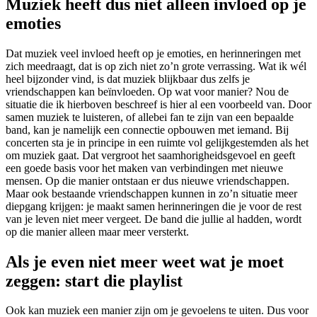
Muziek heeft dus niet alleen invloed op je
emoties
Dat muziek veel invloed heeft op je emoties, en herinneringen met
zich meedraagt, dat is op zich niet zo’n grote verrassing. Wat ik wél
heel bijzonder vind, is dat muziek blijkbaar dus zelfs je
vriendschappen kan beïnvloeden. Op wat voor manier? Nou de
situatie die ik hierboven beschreef is hier al een voorbeeld van. Door
samen muziek te luisteren, of allebei fan te zijn van een bepaalde
band, kan je namelijk een connectie opbouwen met iemand. Bij
concerten sta je in principe in een ruimte vol gelijkgestemden als het
om muziek gaat. Dat vergroot het saamhorigheidsgevoel en geeft
een goede basis voor het maken van verbindingen met nieuwe
mensen. Op die manier ontstaan er dus nieuwe vriendschappen.
Maar ook bestaande vriendschappen kunnen in zo’n situatie meer
diepgang krijgen: je maakt samen herinneringen die je voor de rest
van je leven niet meer vergeet. De band die jullie al hadden, wordt
op die manier alleen maar meer versterkt.
Als je even niet meer weet wat je moet
zeggen: start die playlist
Ook kan muziek een manier zijn om je gevoelens te uiten. Dus voor