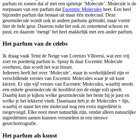
parfum en romen dat af met een sprietsje ‘Molecule’. Molecule is de
roepnaam van een parfum dat
Escentric Molecules
heet. Een heel
bijzonder parfum dat bestaat uit maar één molecuul. Deze
geurmolecule wordt ook in andere parfums gebruikt, maar vormt
hier de hele geur. Daarom ruikt het ook zo ontzettend schoon en
puur, en daarom ‘mengt’ het heel makkelijk met een ander parfum.
Het parfum van de celebs
Ik draag vaak Teint de Neige van Lorenzo Villoresi, wat een vrij
zoet en poederig parfum is. Spray ik daar Escentric Molecule
overheen, dan wordt het wat frisser.
Iedereen heeft het over ‘Molecule’, maar in werkelijkheid zijn er
verschillende versies van Escentric Molecules waar je uit kunt
kiezen. Er zijn vijf versies van Escentric Molecules, waarbij steeds
een enkele geurmolecule de hoofdrol (en de enige rol) speelt.
Daarbij kun je kijken welke geurmolecule het beste bij je past en
welke je het lekkerst vindt. Daarnaast heb je de Molecules + lijn,
waarbij er naast het ene molecuul nog een extra ingrediënt is
toegevoegd. Elke noot moet natuurlijk zijn, omdat alleen natuurlijke
ingrediënten samen kunnen versmelten in een nieuwe
geurchoreografie.
Het parfum als kunst