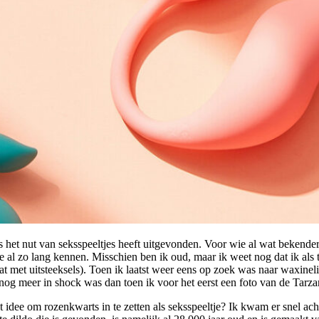
as het nut van seksspeeltjes heeft uitgevonden. Voor wie al wat bekende
 we al zo lang kennen. Misschien ben ik oud, maar ik weet nog dat ik a
 met uitsteeksels). Toen ik laatst weer eens op zoek was naar waxineli
 nog meer in shock was dan toen ik voor het eerst een foto van de Tarz
ee om rozenkwarts in te zetten als seksspeeltje? Ik kwam er snel achter