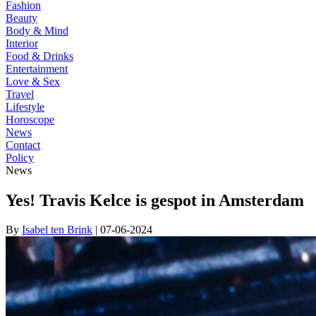
Fashion
Beauty
Body & Mind
Interior
Food & Drinks
Entertainment
Love & Sex
Travel
Lifestyle
Horoscope
News
Contact
Policy
News
Yes! Travis Kelce is gespot in Amsterdam
By
Isabel ten Brink
| 07-06-2024