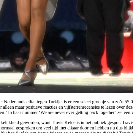
et Nederlands elftal tegen Turkije, is er een select groepje van zo’n 55
r alleen maar positieve reacties en vijfsterrenrecensies te lezen over de
en!’ In haar nummer ‘We are never ever getting back together’ zei een v
rkelijkheid geworden, want Travis Kelce is in het publiek gespot. Trav
ormaal gesproken erg veel tijd met elkaar door en hebben nu dus blijk