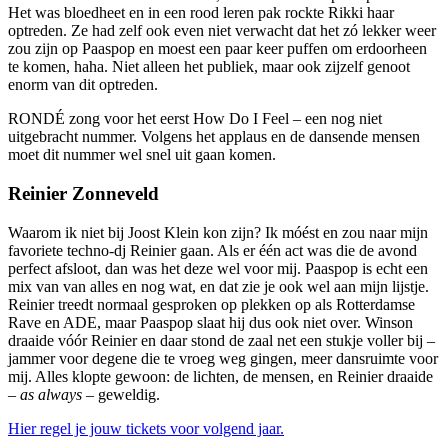
Het was bloedheet en in een rood leren pak rockte Rikki haar
optreden. Ze had zelf ook even niet verwacht dat het zó lekker weer
zou zijn op Paaspop en moest een paar keer puffen om erdoorheen
te komen, haha. Niet alleen het publiek, maar ook zijzelf genoot
enorm van dit optreden.
RONDÉ zong voor het eerst How Do I Feel – een nog niet
uitgebracht nummer. Volgens het applaus en de dansende mensen
moet dit nummer wel snel uit gaan komen.
Reinier Zonneveld
Waarom ik niet bij Joost Klein kon zijn? Ik móést en zou naar mijn
favoriete techno-dj Reinier gaan. Als er één act was die de avond
perfect afsloot, dan was het deze wel voor mij. Paaspop is echt een
mix van van alles en nog wat, en dat zie je ook wel aan mijn lijstje.
Reinier treedt normaal gesproken op plekken op als Rotterdamse
Rave en ADE, maar Paaspop slaat hij dus ook niet over. Winson
draaide vóór Reinier en daar stond de zaal net een stukje voller bij –
jammer voor degene die te vroeg weg gingen, meer dansruimte voor
mij. Alles klopte gewoon: de lichten, de mensen, en Reinier draaide
–
as always –
geweldig.
Hier regel je jouw tickets voor volgend jaar.