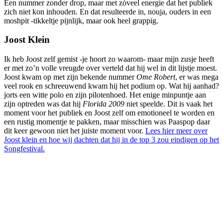
Een nummer zonder drop, maar met zóveel energie dat het publiek
zich niet kon inhouden. En dat resulteerde in, nouja, ouders in een
moshpit -tikkeltje pijnlijk, maar ook heel grappig.
Joost Klein
Ik heb Joost zelf gemist -je hoort zo waarom- maar mijn zusje heeft
er met zo’n volle vreugde over verteld dat hij wel in dit lijstje moest.
Joost kwam op met zijn bekende nummer
Ome Robert
, er was mega
veel rook en schreeuwend kwam hij het podium op. Wat hij aanhad?
jorts een witte polo en zijn pilotenhoed. Het enige minpuntje aan
zijn optreden was dat hij
Florida 2009
niet speelde. Dit is vaak het
moment voor het publiek en Joost zelf om emotioneel te worden en
een rustig momentje te pakken, maar misschien was Paaspop daar
dit keer gewoon niet het juiste moment voor.
Lees hier meer over
Joost klein en hoe wij dachten dat hij in de top 3 zou eindigen op het
Songfestival.