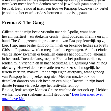
twee keer meer hoeft te denken over of je wel wilt gaan naar dit
festival. Ben je nou al jaren een trouwe Paaspop-bezoeker? Ik vertel
je ook hoe het er achter de schermen aan toe is gegaan.
Frenna & The Gang
Gillend rende mijn beste vriendin naar de Apollo, want haar
lievelingsartiest – en stiekeme crush – ging optreden. Frenna en zijn
band The Gang zetten de grootste tent van Paaspop letterlijk op zijn
kop. Hup, mijn bestie ging op mijn nek en bekende liedjes als Pretty
Girls en Paparazzi werden mega hard meegezongen. Aan het einde
van de show kwamen er tientallen dansers het podium op, allemaal
in het rood. Toen de dansgroep en Frenna het podium verlieten,
renden mijn vriendin en ik naar backstage. En gelukkig was hij nog
niet weg. Hoewel de meeste artiesten vaak zo snel mogelijk het
terrein verlaten, maakte Frenna zijn eigen afterparty, want genoeg
van Paaspop had hij zeker nog niet. Met een muziekbox, de
tientallen dansers om zich heen en een blikje Bacardi in zijn hand
danste Frenna via backstage het festivalterrein op.
En o ja, leuk weetje: Monica Geuze wachtte de ster ook op. Hebben
we hier nou een stiekeme fangirl gevonden?
Lees hier meer over
onze lieve Mo.