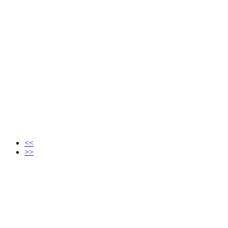
<<
>>