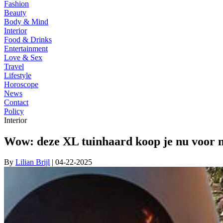
Fashion
Beauty
Body & Mind
Interior
Food & Drinks
Entertainment
Love & Sex
Travel
Lifestyle
Horoscope
News
Contact
Policy
Interior
Wow: deze XL tuinhaard koop je nu voor m
By
Lilian Brijl
| 04-22-2025