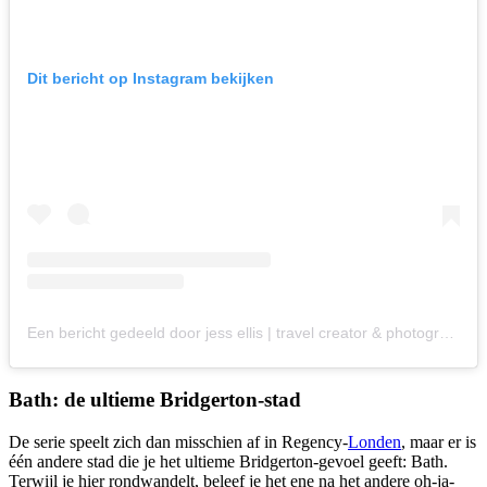
Dit bericht op Instagram bekijken
Een bericht gedeeld door jess ellis | travel creator & photographer (@jesslouiseellis)
Bath: de ultieme Bridgerton-stad
De serie speelt zich dan misschien af in Regency-
Londen
, maar er is
één andere stad die je het ultieme Bridgerton-gevoel geeft: Bath.
Terwijl je hier rondwandelt, beleef je het ene na het andere oh-ja-