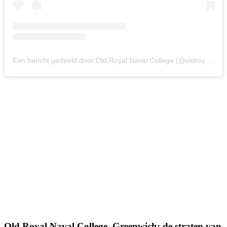
Een bericht gedeeld door Old Royal Naval College (@oldroyalnavalcollege)
Old Royal Naval College, Greenwich: de straten van