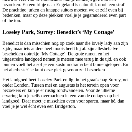
bezoeken. En een tripje naar Engeland is natuurlijk nooit een straf.
De prachtige jurken en knappe suitors moeten we er zelf even bij
bedenken, maar op deze plekken voel je je gegarandeerd even part
of the ton.
Loseley Park, Surrey: Benedict’s ‘My Cottage’
Benedict is dan misschien nog op zoek naar die lovely lady aan zijn
zijde, maar iets anders heel moois heeft hij al: zijn allesbehalve
bescheiden optrekje ‘My Cottage’. De grote ramen en het
uitgestrekte landgoed nemen je meteen mee terug in de tijd, en ook
binnen voelt het alsof je een kostuumdrama bent binnengelopen. En
het allerbeste? Je kunt deze plek gewoon zelf bezoeken.
Het landgoed heet Loseley Park en ligt in het graafschap Surrey, net
onder Londen. Tussen mei en augustus is het terrein open voor
bezoekers en kun je er rustig rondwandelen. Voor de ultieme
ervaring kun je zelfs overnachten in een van de cottages op het
landgoed. Daar moet je misschien even voor sparen, maar hé, dan
voel je je wel écht even een Bridgerton.