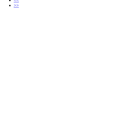
<<
>>