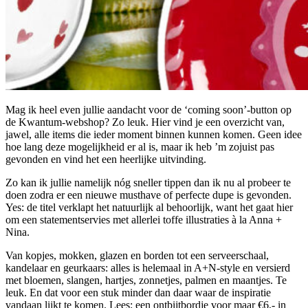
Mag ik heel even jullie aandacht voor de ‘coming soon’-button op
de Kwantum-webshop? Zo leuk. Hier vind je een overzicht van,
jawel, alle items die ieder moment binnen kunnen komen. Geen idee
hoe lang deze mogelijkheid er al is, maar ik heb ’m zojuist pas
gevonden en vind het een heerlijke uitvinding.
Zo kan ik jullie namelijk nóg sneller tippen dan ik nu al probeer te
doen zodra er een nieuwe musthave of perfecte dupe is gevonden.
Yes: de titel verklapt het natuurlijk al behoorlijk, want het gaat hier
om een statementservies met allerlei toffe illustraties à la Anna +
Nina.
Van kopjes, mokken, glazen en borden tot een serveerschaal,
kandelaar en geurkaars: alles is helemaal in A+N-style en versierd
met bloemen, slangen, hartjes, zonnetjes, palmen en maantjes. Te
leuk. En dat voor een stuk minder dan daar waar de inspiratie
vandaan lijkt te komen. Lees: een ontbijtbordje voor maar €6,- in