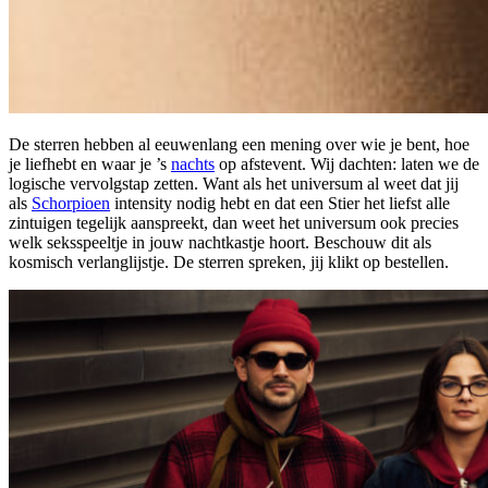
De sterren hebben al eeuwenlang een mening over wie je bent, hoe
je liefhebt en waar je ’s
nachts
op afstevent. Wij dachten: laten we de
logische vervolgstap zetten. Want als het universum al weet dat jij
als
Schorpioen
intensity nodig hebt en dat een Stier het liefst alle
zintuigen tegelijk aanspreekt, dan weet het universum ook precies
welk seksspeeltje in jouw nachtkastje hoort. Beschouw dit als
kosmisch verlanglijstje. De sterren spreken, jij klikt op bestellen.