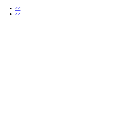
<<
>>