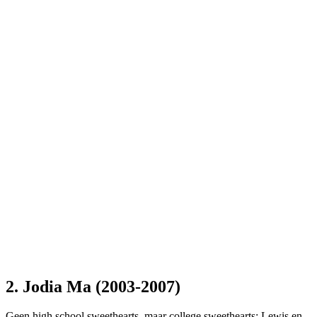
2. Jodia Ma (2003-2007)
Geen high school sweethearts, maar college sweethearts: Lewis en