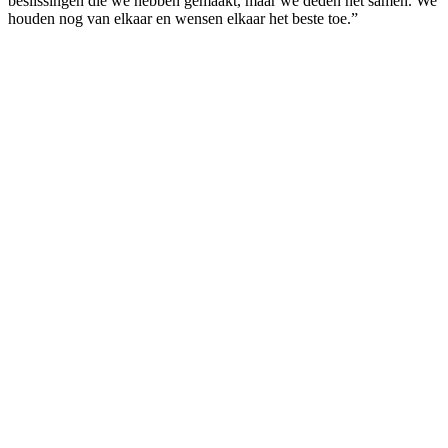
beslissingen die we hebben gemaakt, maar we deden het samen. We
houden nog van elkaar en wensen elkaar het beste toe.”