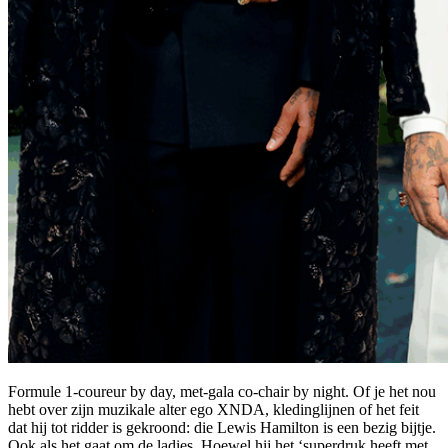
Formule 1-coureur by day, met-gala co-chair by night. Of je het nou
hebt over zijn muzikale alter ego XNDA, kledinglijnen of het feit
dat hij tot ridder is gekroond: die Lewis Hamilton is een bezig bijtje.
Ook als het gaat om de ladies. Hoewel hij het ‘superdruk heeft met