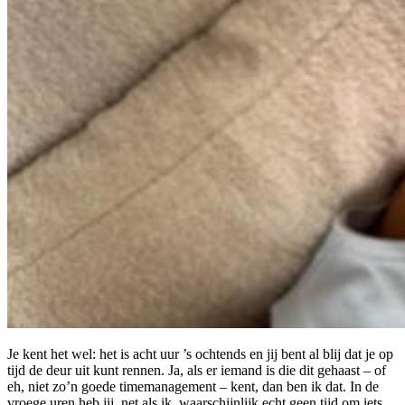
Je kent het wel: het is acht uur ’s ochtends en jij bent al blij dat je op
tijd de deur uit kunt rennen. Ja, als er iemand is die dit gehaast – of
eh, niet zo’n goede timemanagement – kent, dan ben ik dat. In de
vroege uren heb jij, net als ik, waarschijnlijk echt geen tijd om iets