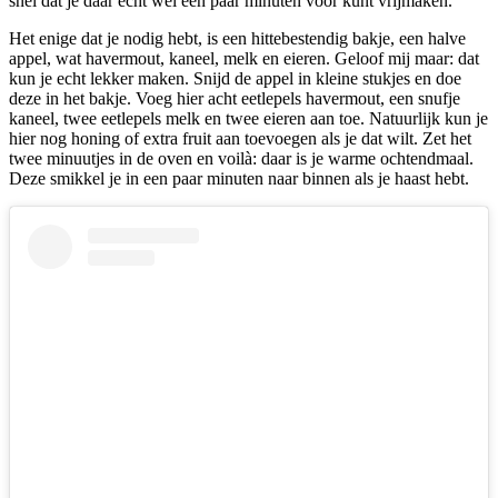
snel dat je daar echt wel een paar minuten voor kunt vrijmaken.
Het enige dat je nodig hebt, is een hittebestendig bakje, een halve
appel, wat havermout, kaneel, melk en eieren. Geloof mij maar: dat
kun je echt lekker maken. Snijd de appel in kleine stukjes en doe
deze in het bakje. Voeg hier acht eetlepels havermout, een snufje
kaneel, twee eetlepels melk en twee eieren aan toe. Natuurlijk kun je
hier nog honing of extra fruit aan toevoegen als je dat wilt. Zet het
twee minuutjes in de oven en voilà: daar is je warme ochtendmaal.
Deze smikkel je in een paar minuten naar binnen als je haast hebt.