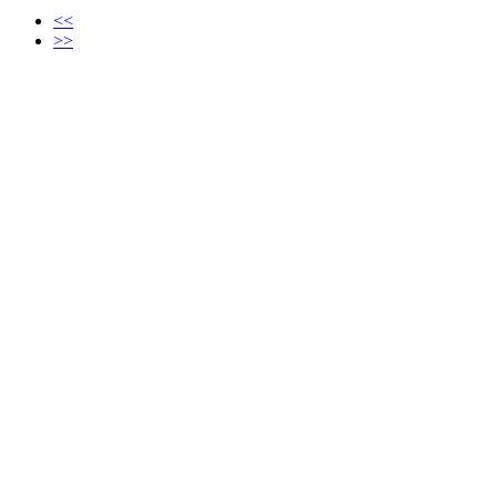
<<
>>