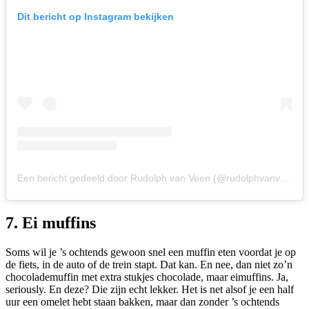
Dit bericht op Instagram bekijken
Een bericht gedeeld door Rudolph van Veen (@rudolphvanveen_official)
7. Ei muffins
Soms wil je ’s ochtends gewoon snel een muffin eten voordat je op
de fiets, in de auto of de trein stapt. Dat kan. En nee, dan niet zo’n
chocolademuffin met extra stukjes chocolade, maar eimuffins. Ja,
seriously. En deze? Die zijn echt lekker. Het is net alsof je een half
uur een omelet hebt staan bakken, maar dan zonder ’s ochtends