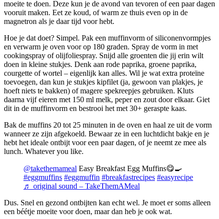
moeite te doen. Deze kun je de avond van tevoren of een paar dagen
vooruit maken. Eet ze koud, of warm ze thuis even op in de
magnetron als je daar tijd voor hebt.
Hoe je dat doet? Simpel. Pak een muffinvorm of siliconenvormpjes
en verwarm je oven voor op 180 graden. Spray de vorm in met
cookingspray of olijfoliespray. Snijd alle groenten die jij erin wilt
doen in kleine stukjes. Denk aan rode paprika, groene paprika,
courgette of wortel – eigenlijk kan alles. Wil je wat extra proteïne
toevoegen, dan kun je stukjes kipfilet (ja, gewoon van plakjes, je
hoeft niets te bakken) of magere spekreepjes gebruiken. Kluts
daarna vijf eieren met 150 ml melk, peper en zout door elkaar. Giet
dit in de muffinvorm en bestrooi het met 30+ geraspte kaas.
Bak de muffins 20 tot 25 minuten in de oven en haal ze uit de vorm
wanneer ze zijn afgekoeld. Bewaar ze in een luchtdicht bakje en je
hebt het ideale ontbijt voor een paar dagen, of je neemt ze mee als
lunch. Whatever you like.
@takethemameal
Easy Breakfast Egg Muffins😋🍳
#eggmuffins
#eggmuffin
#breakfastrecipes
#easyrecipe
♬ original sound – TakeThemAMeal
Dus. Snel en gezond ontbijten kan echt wel. Je moet er soms alleen
een béétje moeite voor doen, maar dan heb je ook wat.