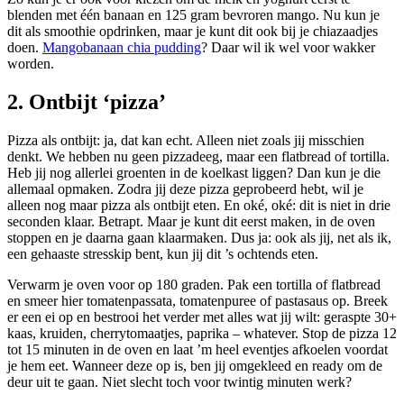
blenden met één banaan en 125 gram bevroren mango. Nu kun je
dit als smoothie opdrinken, maar je kunt dit ook bij je chiazaadjes
doen.
Mangobanaan chia pudding
? Daar wil ik wel voor wakker
worden.
2. Ontbijt ‘pizza’
Pizza als ontbijt: ja, dat kan echt. Alleen niet zoals jij misschien
denkt. We hebben nu geen pizzadeeg, maar een flatbread of tortilla.
Heb jij nog allerlei groenten in de koelkast liggen? Dan kun je die
allemaal opmaken. Zodra jij deze pizza geprobeerd hebt, wil je
alleen nog maar pizza als ontbijt eten. En oké, oké: dit is niet in drie
seconden klaar. Betrapt. Maar je kunt dit eerst maken, in de oven
stoppen en je daarna gaan klaarmaken. Dus ja: ook als jij, net als ik,
een gehaaste stresskip bent, kun jij dit ’s ochtends eten.
Verwarm je oven voor op 180 graden. Pak een tortilla of flatbread
en smeer hier tomatenpassata, tomatenpuree of pastasaus op. Breek
er een ei op en bestrooi het verder met alles wat jij wilt: geraspte 30+
kaas, kruiden, cherrytomaatjes, paprika – whatever. Stop de pizza 12
tot 15 minuten in de oven en laat ’m heel eventjes afkoelen voordat
je hem eet. Wanneer deze op is, ben jij omgekleed en ready om de
deur uit te gaan. Niet slecht toch voor twintig minuten werk?