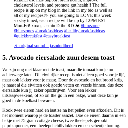
cholesterol levels, and promote gut health!! The full
recipe is up on my blog in the link in my bio as well as
all of my recipes!✨ you are going to LOVE this week
so stay tuned, each recipe will be up by 12PM EST
Mon-Fri! xoxo, Jasmin D the RD 💓
#bluezone
#bluezones
#breakfastideas
#healthybreakfastideas
#quickbreakfast
#easybreakfast
♬ original sound – jasmindtherd
5. Avocado eiersalade zuurdesem toast
We zijn nog niet klaar met de toast, maar die tomaat kun je nu
achterwege laten. Dit eiwitrijke recept is niet alleen goed voor je lijf,
maar ook lekker voor je maag. Door de avocado en het brood krijg
je naast al die eiwitten ook goede vetten en vezels binnen, dus deze
eiersalade kun jij zeker opschrijven. Voor een lekker
uitslaapweekend, of zo on-the-go in een bakje, want deze kun je
goed in de koelkast bewaren.
Kook twee eieren hard en laat ze na het pellen even afkoelen. Dit is
het moment waarop je de toaster aanzet. Doe de eieren daarna in een
bakje met 75 gram cottage cheese, twee theelepels gerookt
paprikapoeder, één theelepel chilivlokken en een scheutje honing.