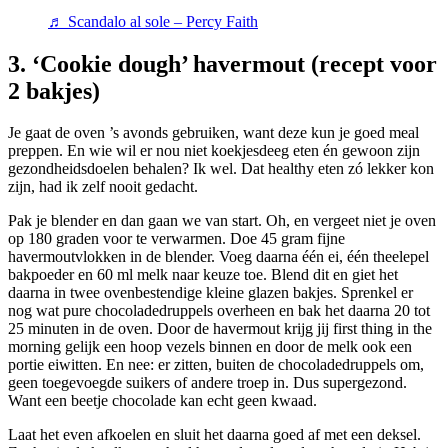
♬ Scandalo al sole – Percy Faith
3. ‘Cookie dough’ havermout (recept voor
2 bakjes)
Je gaat de oven ’s avonds gebruiken, want deze kun je goed meal
preppen. En wie wil er nou niet koekjesdeeg eten én gewoon zijn
gezondheidsdoelen behalen? Ik wel. Dat healthy eten zó lekker kon
zijn, had ik zelf nooit gedacht.
Pak je blender en dan gaan we van start. Oh, en vergeet niet je oven
op 180 graden voor te verwarmen. Doe 45 gram fijne
havermoutvlokken in de blender. Voeg daarna één ei, één theelepel
bakpoeder en 60 ml melk naar keuze toe. Blend dit en giet het
daarna in twee ovenbestendige kleine glazen bakjes. Sprenkel er
nog wat pure chocoladedruppels overheen en bak het daarna 20 tot
25 minuten in de oven. Door de havermout krijg jij first thing in the
morning gelijk een hoop vezels binnen en door de melk ook een
portie eiwitten. En nee: er zitten, buiten de chocoladedruppels om,
geen toegevoegde suikers of andere troep in. Dus supergezond.
Want een beetje chocolade kan echt geen kwaad.
Laat het even afkoelen en sluit het daarna goed af met een deksel.