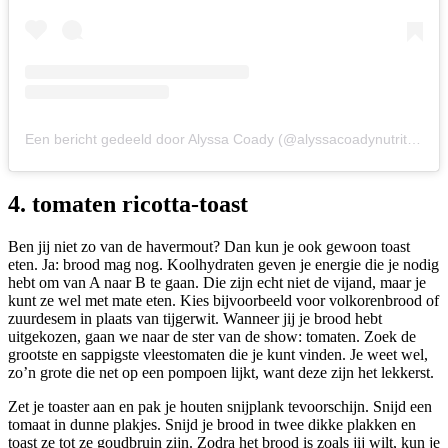
Een bericht gedeeld door Alyssa Coady (@alyssacoadynutrition)
4. tomaten ricotta-toast
Ben jij niet zo van de havermout? Dan kun je ook gewoon toast
eten. Ja: brood mag nog. Koolhydraten geven je energie die je nodig
hebt om van A naar B te gaan. Die zijn echt niet de vijand, maar je
kunt ze wel met mate eten. Kies bijvoorbeeld voor volkorenbrood of
zuurdesem in plaats van tijgerwit. Wanneer jij je brood hebt
uitgekozen, gaan we naar de ster van de show: tomaten. Zoek de
grootste en sappigste vleestomaten die je kunt vinden. Je weet wel,
zo’n grote die net op een pompoen lijkt, want deze zijn het lekkerst.
Zet je toaster aan en pak je houten snijplank tevoorschijn. Snijd een
tomaat in dunne plakjes. Snijd je brood in twee dikke plakken en
toast ze tot ze goudbruin zijn. Zodra het brood is zoals jij wilt, kun je