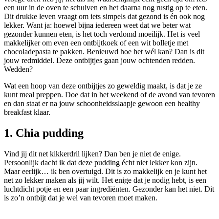
een uur in de oven te schuiven en het daarna nog rustig op te eten.
Dit drukke leven vraagt om iets simpels dat gezond is én ook nog
lekker. Want ja: hoewel bijna iedereen weet dat we beter wat
gezonder kunnen eten, is het toch verdomd moeilijk. Het is veel
makkelijker om even een ontbijtkoek of een wit bolletje met
chocoladepasta te pakken. Benieuwd hoe het wél kan? Dan is dit
jouw redmiddel. Deze ontbijtjes gaan jouw ochtenden redden.
Wedden?
Wat een hoop van deze ontbijtjes zo geweldig maakt, is dat je ze
kunt meal preppen. Doe dat in het weekend of de avond van tevoren
en dan staat er na jouw schoonheidsslaapje gewoon een healthy
breakfast klaar.
1. Chia pudding
Vind jij dit net kikkerdril lijken? Dan ben je niet de enige.
Persoonlijk dacht ik dat deze pudding écht niet lekker kon zijn.
Maar eerlijk… ik ben overtuigd. Dit is zo makkelijk en je kunt het
net zo lekker maken als jij wilt. Het enige dat je nodig hebt, is een
luchtdicht potje en een paar ingrediënten. Gezonder kan het niet. Dit
is zo’n ontbijt dat je wel van tevoren moet maken.