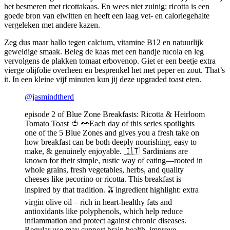
het besmeren met ricottakaas. En wees niet zuinig: ricotta is een
goede bron van eiwitten en heeft een laag vet- en caloriegehalte
vergeleken met andere kazen.
Zeg dus maar hallo tegen calcium, vitamine B12 en natuurlijk
geweldige smaak. Beleg de kaas met een handje rucola en leg
vervolgens de plakken tomaat erbovenop. Giet er een beetje extra
vierge olijfolie overheen en besprenkel het met peper en zout. That’s
it. In een kleine vijf minuten kun jij deze upgraded toast eten.
@jasmindtherd
episode 2 of Blue Zone Breakfasts: Ricotta & Heirloom
Tomato Toast 🍅 👀Each day of this series spotlights
one of the 5 Blue Zones and gives you a fresh take on
how breakfast can be both deeply nourishing, easy to
make, & genuinely enjoyable. 🇮🇹 Sardinians are
known for their simple, rustic way of eating—rooted in
whole grains, fresh vegetables, herbs, and quality
cheeses like pecorino or ricotta. This breakfast is
inspired by that tradition. 🫒ingredient highlight: extra
virgin olive oil – rich in heart-healthy fats and
antioxidants like polyphenols, which help reduce
inflammation and protect against chronic diseases.
Regular use may support brain health, improve