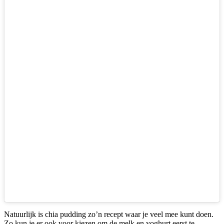
Natuurlijk is chia pudding zo’n recept waar je veel mee kunt doen.
Zo kun je er ook voor kiezen om de melk en yoghurt eerst te