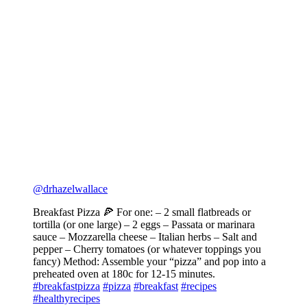
@drhazelwallace
Breakfast Pizza 🍕 For one: – 2 small flatbreads or
tortilla (or one large) – 2 eggs – Passata or marinara
sauce – Mozzarella cheese – Italian herbs – Salt and
pepper – Cherry tomatoes (or whatever toppings you
fancy) Method: Assemble your “pizza” and pop into a
preheated oven at 180c for 12-15 minutes.
#breakfastpizza
#pizza
#breakfast
#recipes
#healthyrecipes