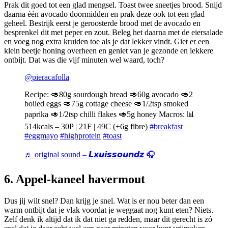
Prak dit goed tot een glad mengsel. Toast twee sneetjes brood. Snijd
daarna één avocado doormidden en prak deze ook tot een glad
geheel. Bestrijk eerst je geroosterde brood met de avocado en
besprenkel dit met peper en zout. Beleg het daarna met de eiersalade
en voeg nog extra kruiden toe als je dat lekker vindt. Giet er een
klein beetje honing overheen en geniet van je gezonde en lekkere
ontbijt. Dat was die vijf minuten wel waard, toch?
@pieracafolla
Recipe: 🥑80g sourdough bread 🥑60g avocado 🥑2
boiled eggs 🥑75g cottage cheese 🥑1/2tsp smoked
paprika 🥑1/2tsp chilli flakes 🥑5g honey Macros: 📊
514kcals – 30P | 21F | 49C (+6g fibre)
#breakfast
#eggmayo
#highprotein
#toast
♬ original sound – 𝙇𝙭𝙪𝙞𝙨𝙨𝙤𝙪𝙣𝙙𝙯 🎧
6. Appel-kaneel havermout
Dus jij wilt snel? Dan krijg je snel. Wat is er nou beter dan een
warm ontbijt dat je vlak voordat je weggaat nog kunt eten? Niets.
Zelf denk ik altijd dat ik dat niet ga redden, maar dit gerecht is zó