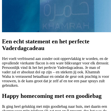
Een echt statement en het perfecte
Vaderdagcadeau
Het voelt verfrissend aan zonder ooit oppervlakkig te worden, en de
opvallende vierkante flacon is een ware blikvanger voor elk dressoir.
Persoonlijk vind ik het het perfecte Vaderdagcadeau. Je man of
vader zal er absoluut dol op zijn – en stiekem jij ook. Khamrah
Waha is verrassend betaalbaar en omdat de geur ook prachtig is voor
vrouwen, is de kans groot dat je zelf af en toe een paar sprays zult
gebruiken.
Happy homecoming met een goodiebag
Ik ging heel gelukkig met mijn goodiebag naar huis, met daarin een
charger voor mijn telefoon (ik zat nog op 9 procent, dus het was de