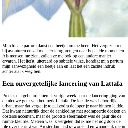
Mijn ideale parfum danst een beetje om me heen. Het vergezelt me
bij avonturen en zal me later terugbrengen naar bepaalde momenten.
Als mensen me zien, zullen ze me ook op een andere manier
ervaren. Het liefst, uiteraard op subtiele wijze, kondigt mijn parfum
mijn aanwezigheid een beetje aan en laat het een zachte indruk
achter als ik weg ben.
Een onvergetelijke lancering van Lattafa
Precies dat gebeurde toen ik vorige week naar de lancering ging van
de nieuwe geur van het merk Lattafa. De locatie was behoorlijk
urban, maar dat vergat je totaal zodra de loper je naar binnen leidde.
Dat kwam natuurlijk door de aankleding met gedrapeerde doeken en
oosterse accenten, maar de grootste sfeermaker was de geur die de
ruimte kleurde. Meteen was ik vergeten dat ik me net nog door de
file over de ring van Amsterdam had geworsteld en waande ik me in