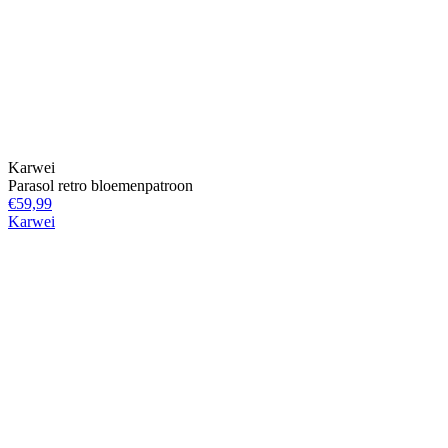
Karwei
Parasol retro bloemenpatroon
€59,99
Karwei