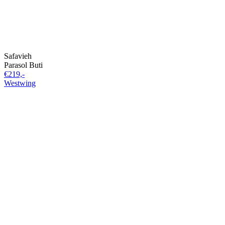
Safavieh
Parasol Buti
€219,-
Westwing