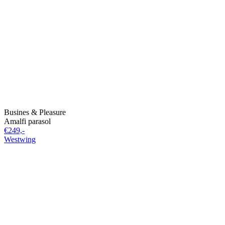
Busines & Pleasure
Amalfi parasol
€249,-
Westwing