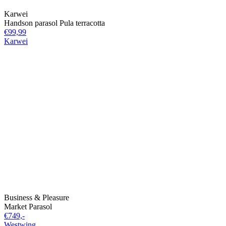
Karwei
Handson parasol Pula terracotta
€99,99
Karwei
Business & Pleasure
Market Parasol
€749,-
Westwing