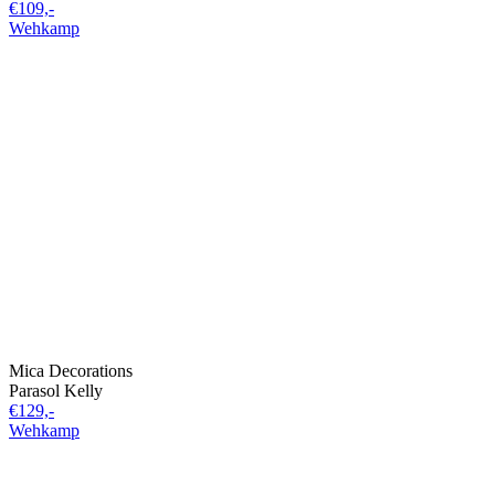
€109,-
Wehkamp
Mica Decorations
Parasol Kelly
€129,-
Wehkamp