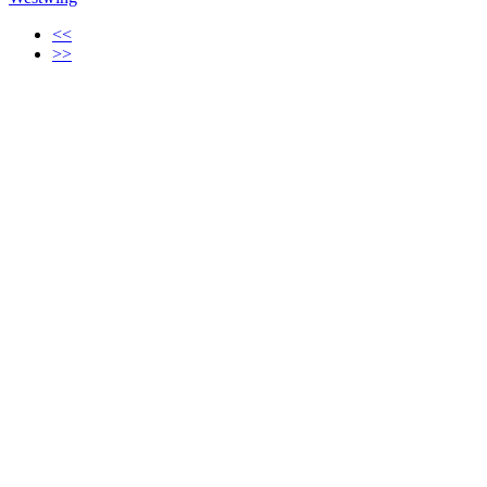
<<
>>