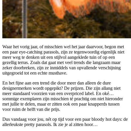
Waar het vorig jaar, of misschien wel het jaar daarvoor, begon met
een paar eye-catching parasols, zijn ze tegenwoordig eigenlijk niet
meer weg te denken uit een stijlvol aangeklede tuin of op een
gezellig terras. Zoals dat gaat met veel trends die langzaam maar
zeker doorbreken, zijn ze inmiddels van opvallende verschijning
uitgegroeid tot een echte musthave.
En het fijne aan een trend die door meer dan alleen de dure
designermerken wordt opgepikt? De prijzen. Die zijn allang niet
meer standaard voorzien van een overpriced label. En oké…
sommige exemplaren zijn misschien té prachtig om niet hieronder
met jullie te delen, maar er zitten ook een paar knapperds tussen
voor ruim de helft van die prijs.
Dus vandaag voor jou, nét op tijd voor een paar bloody hot days: de
allerleukste pretty parasols. Ik zie je al zitten hoor…