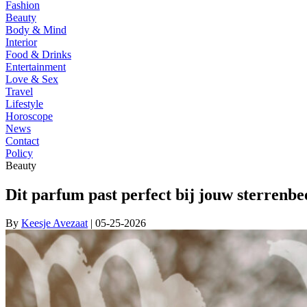
Fashion
Beauty
Body & Mind
Interior
Food & Drinks
Entertainment
Love & Sex
Travel
Lifestyle
Horoscope
News
Contact
Policy
Beauty
Dit parfum past perfect bij jouw sterrenbe
By
Keesje Avezaat
| 05-25-2026