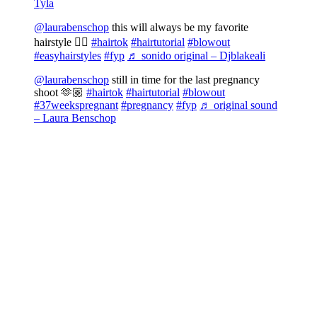
Tyla
@laurabenschop
this will always be my favorite
hairstyle 😮‍💨
#hairtok
#hairtutorial
#blowout
#easyhairstyles
#fyp
♬ sonido original – Djblakeali
@laurabenschop
still in time for the last pregnancy
shoot 🫶🏼
#hairtok
#hairtutorial
#blowout
#37weekspregnant
#pregnancy
#fyp
♬ original sound
– Laura Benschop