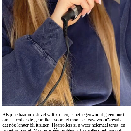
Als je je haar next-level wilt krullen, is het tegenwoordig een must
om haarrollers te gebruiken voor het mooiste “vavavoom”-resultaat
dat nóg langer blijft zitten. Haarrollers zijn weer helemaal terug, en
je ziet ze overal. Maar er is één probleem: haarrollers hebben ook