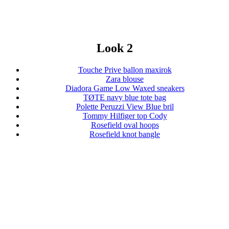
Look 2
Touche Prive ballon maxirok
Zara blouse
Diadora Game Low Waxed sneakers
TØTE navy blue tote bag
Polette Peruzzi View Blue bril
Tommy Hilfiger top Cody
Rosefield oval hoops
Rosefield knot bangle