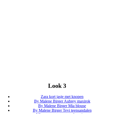
Look 3
Zara kort jasje met knopen
By Malene Birger Aubrey maxirok
By Malene Birger Mia blouse
By Malene Birger Tevi teensandalen