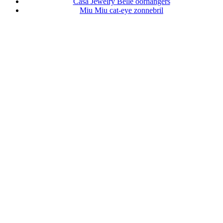
Casa Jewelry Belle oorhangers
Miu Miu cat-eye zonnebril