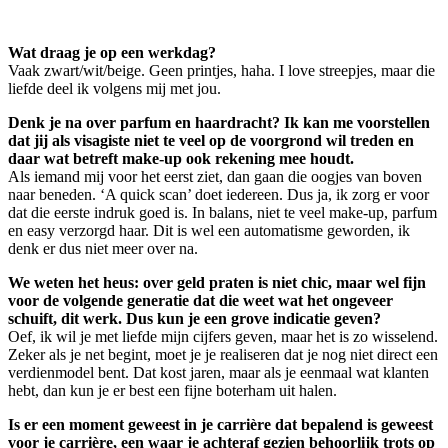
Wat draag je op een werkdag?
Vaak zwart/wit/beige. Geen printjes, haha. I love streepjes, maar die
liefde deel ik volgens mij met jou.
Denk je na over parfum en haardracht? Ik kan me voorstellen
dat jij als visagiste niet te veel op de voorgrond wil treden en
daar wat betreft make-up ook rekening mee houdt.
Als iemand mij voor het eerst ziet, dan gaan die oogjes van boven
naar beneden. ‘A quick scan’ doet iedereen. Dus ja, ik zorg er voor
dat die eerste indruk goed is. In balans, niet te veel make-up, parfum
en easy verzorgd haar. Dit is wel een automatisme geworden, ik
denk er dus niet meer over na.
We weten het heus: over geld praten is niet chic, maar wel fijn
voor de volgende generatie dat die weet wat het ongeveer
schuift, dit werk. Dus kun je een grove indicatie geven?
Oef, ik wil je met liefde mijn cijfers geven, maar het is zo wisselend.
Zeker als je net begint, moet je je realiseren dat je nog niet direct een
verdienmodel bent. Dat kost jaren, maar als je eenmaal wat klanten
hebt, dan kun je er best een fijne boterham uit halen.
Is er een moment geweest in je carrière dat bepalend is geweest
voor je carrière, een waar je achteraf gezien behoorlijk trots op