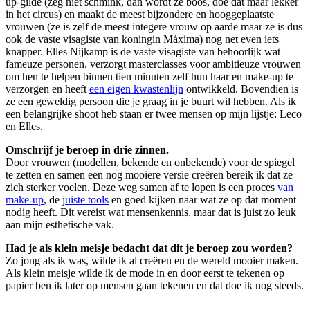
up-gilde (zeg niet schmink, dan wordt ze boos, doe dat maar lekker
in het circus) en maakt de meest bijzondere en hooggeplaatste
vrouwen (ze is zelf de meest integere vrouw op aarde maar ze is dus
ook de vaste visagiste van koningin Máxima) nog net even iets
knapper. Elles Nijkamp is de vaste visagiste van behoorlijk wat
fameuze personen, verzorgt masterclasses voor ambitieuze vrouwen
om hen te helpen binnen tien minuten zelf hun haar en make-up te
verzorgen en heeft
een eigen kwastenlijn
ontwikkeld. Bovendien is
ze een geweldig persoon die je graag in je buurt wil hebben. Als ik
een belangrijke shoot heb staan er twee mensen op mijn lijstje: Leco
en Elles.
Omschrijf je beroep in drie zinnen.
Door vrouwen (modellen, bekende en onbekende) voor de spiegel
te zetten en samen een nog mooiere versie creëren bereik ik dat ze
zich sterker voelen. Deze weg samen af te lopen is een proces
van
make-up
, de j
uiste tools
en goed kijken naar wat ze op dat moment
nodig heeft. Dit vereist wat mensenkennis, maar dat is juist zo leuk
aan mijn esthetische vak.
Had je als klein meisje bedacht dat dit je beroep zou worden?
Zo jong als ik was, wilde ik al creëren en de wereld mooier maken.
Als klein meisje wilde ik de mode in en door eerst te tekenen op
papier ben ik later op mensen gaan tekenen en dat doe ik nog steeds.