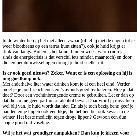
In de winter heb jij het niet alleen zwaar (of tel jij niet de dagen tot je
weer blootbeens op een terras kunt zitten?), ook je huid krijgt er
flink van langs. Buiten is het koud, binnen woest warm (nou ja,
sinds de energiecrisis is dat verschil iets minder, maar toch) en door
die temperatuurwisselingen droogt je huid sneller uit.
Is er ook goed nieuws? Zeker. Want er is een oplossing en hij is
nog goedkoop ook.
Met anderhalve liter water drinken kom je al een heel eind. Verder
moet je je huid ’s ochtends en ’s avonds goed hydrateren. Hoe je dat
doet? Door een vochtinbrengende crème te gebruiken. Let er dan op
dat die crème geen parfum of alcohol bevat. Daar word jij misschien
wel blij van, je huid wordt dat niet. En als je toch bezig bent: geef je
handen en je lippen ook een likje, die hebben het ook zwaar in de
winter. Het beste medicijn tegen droge lippen? Gewoon een dun
laagje good old vaseline.
Wil je het wat grondiger aanpakken? Dan kun je kiezen voor