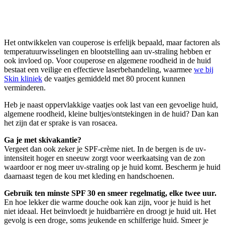
Het ontwikkelen van couperose is erfelijk bepaald, maar factoren als
temperatuurwisselingen en blootstelling aan uv-straling hebben er
ook invloed op. Voor couperose en algemene roodheid in de huid
bestaat een veilige en effectieve laserbehandeling, waarmee
we bij
Skin kliniek
de vaatjes gemiddeld met 80 procent kunnen
verminderen.
Heb je naast oppervlakkige vaatjes ook last van een gevoelige huid,
algemene roodheid, kleine bultjes/ontstekingen in de huid? Dan kan
het zijn dat er sprake is van rosacea.
Ga je met skivakantie?
Vergeet dan ook zeker je SPF-crème niet. In de bergen is de uv-
intensiteit hoger en sneeuw zorgt voor weerkaatsing van de zon
waardoor er nog meer uv-straling op je huid komt. Bescherm je huid
daarnaast tegen de kou met kleding en handschoenen.
Gebruik ten minste SPF 30 en smeer regelmatig, elke twee uur.
En hoe lekker die warme douche ook kan zijn, voor je huid is het
niet ideaal. Het beïnvloedt je huidbarrière en droogt je huid uit. Het
gevolg is een droge, soms jeukende en schilferige huid. Smeer je