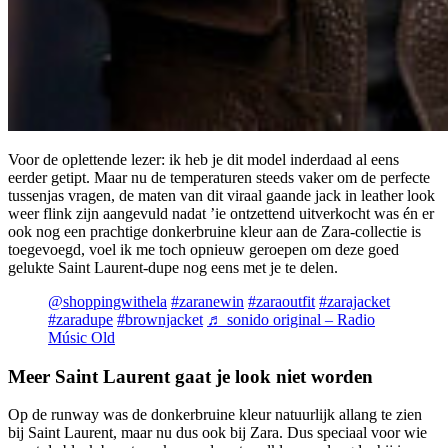
Voor de oplettende lezer: ik heb je dit model inderdaad al eens
eerder getipt. Maar nu de temperaturen steeds vaker om de perfecte
tussenjas vragen, de maten van dit viraal gaande jack in leather look
weer flink zijn aangevuld nadat ’ie ontzettend uitverkocht was én er
ook nog een prachtige donkerbruine kleur aan de Zara-collectie is
toegevoegd, voel ik me toch opnieuw geroepen om deze goed
gelukte Saint Laurent-dupe nog eens met je te delen.
@shoppingwithela
#zaranewin
#zaraoutfit
#zarajacket
#zaradupe
#brownjacket
♬ sonido original – Radio
Músic Old
Meer Saint Laurent gaat je look niet worden
Op de runway was de donkerbruine kleur natuurlijk allang te zien
bij Saint Laurent, maar nu dus ook bij Zara. Dus speciaal voor wie