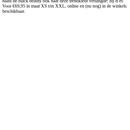
naast de black beauty ook naar deze trendkleur verlangde: hij is er.
Voor €69,95 in maat XS t/m XXL, online en (nu nog) in de winkels
beschikbaar.