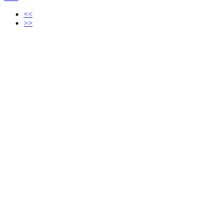
<<
>>